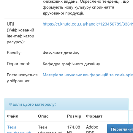
книжкових видань. Окреслено тенденції, що
формують нову культуру сприйняття
друкованої продукції.
URI
https://er.knutd.edu.ua/handle/123456789/3364
(Уніфікований
ідентифікатор
ресурсу):
Faculty:
Факультет дизайну
Department:
Кафедра графічного дизайну
Розташовується
Матеріали наукових конференцій та семінарі
у зібраннях:
Файли цього матеріалу:
Файл
Опис
Розмір
Формат
Тези
Тези
174,08
Adobe
Переглянут
конференції
міжнародної
kB
PDF