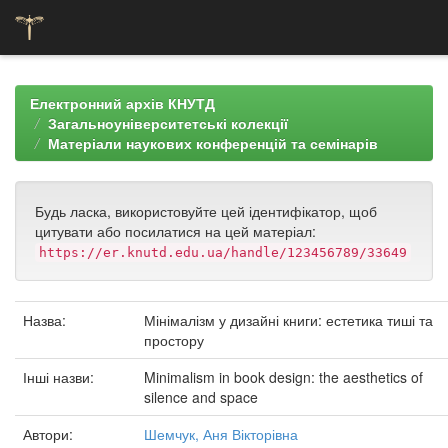
Skip
navigation
Електронний архів КНУТД
Загальноуніверситетські колекції
Матеріали наукових конференцій та семінарів
Будь ласка, використовуйте цей ідентифікатор, щоб
цитувати або посилатися на цей матеріал:
https://er.knutd.edu.ua/handle/123456789/33649
Назва:
Мінімалізм у дизайні книги: естетика тиші та
простору
Інші назви:
Minimalism in book design: the aesthetics of
silence and space
Автори:
Шемчук, Аня Вікторівна