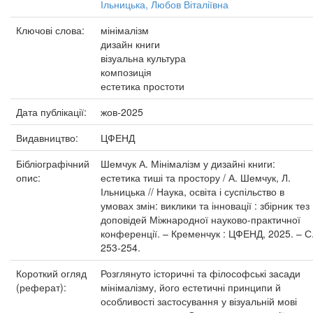
Ільницька, Любов Віталіївна
Ключові слова:
мінімалізм
дизайн книги
візуальна культура
композиція
естетика простоти
Дата публікації:
жов-2025
Видавництво:
ЦФЕНД
Бібліографічний
Шемчук А. Мінімалізм у дизайні книги:
опис:
естетика тиші та простору / А. Шемчук, Л.
Ільницька // Наука, освіта і суспільство в
умовах змін: виклики та інновації : збірник тез
доповідей Міжнародної науково-практичної
конференції. – Кременчук : ЦФЕНД, 2025. – С
253-254.
Короткий огляд
Розглянуто історичні та філософські засади
(реферат):
мінімалізму, його естетичні принципи й
особливості застосування у візуальній мові