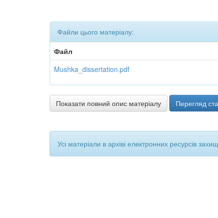
Файли цього матеріалу:
Файл
Mushka_dissertation.pdf
Показати повний опис матеріалу
Перегляд ста
Усі матеріали в архіві електронних ресурсів захи