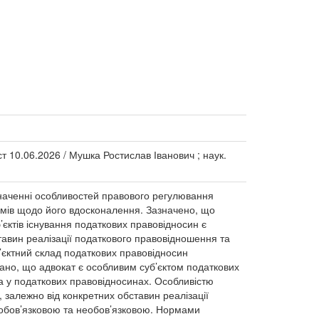
ист 10.06.2026 / Мушка Ростислав Іванович ; наук.
значенні особливостей правового регулювання
ямів щодо його вдосконалення. Зазначено, що
єктів існування податкових правовідносин є
тавин реалізації податкового правовідношення та
єктний склад податкових правовідносин
вано, що адвокат є особливим суб’єктом податкових
та у податкових правовідносинах. Особливістю
, залежно від конкретних обставин реалізації
 обов’язковою та необов’язковою. Нормами