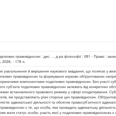
даткових правовідносин : дис. ... д-ра філософії : 081 - Право : зах
, 2026. - 178 л.
чне узагальнення й вирішення наукового завдання, що полягає у ви
одаткових правовідносин та формуванні науково обґрунтованих напр
ворюючими компонентами податкових правовідносин. Без участі суб’
го суб’єкта податкових правовідносин залежать від конкретних обс
ежах встановленого правового режиму у сфері оподаткування. Суб’
ктів, які представляють різні сторони цих правовідносин. Обґрунто
ністю адвокатської діяльності та обсягом правосуб’єктності адвока
правовідносин є те, що особа, яка провадить адвокатську діяльність
же мати статус особи, участь якої у податкових правовідносинах є