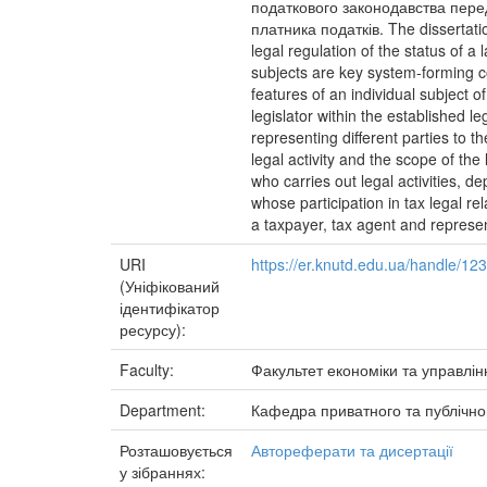
податкового законодавства перед
платника податків. The dissertation
legal regulation of the status of a 
subjects are key system-forming com
features of an individual subject o
legislator within the established l
representing different parties to th
legal activity and the scope of the 
who carries out legal activities, 
whose participation in tax legal rel
a taxpayer, tax agent and represen
URI
https://er.knutd.edu.ua/handle/1
(Уніфікований
ідентифікатор
ресурсу):
Faculty:
Факультет економіки та управлін
Department:
Кафедра приватного та публічно
Розташовується
Автореферати та дисертації
у зібраннях: