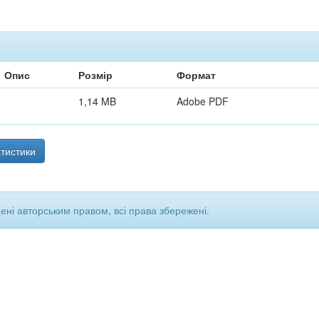
Опис
Розмір
Формат
1,14 MB
Adobe PDF
тистики
щені авторським правом, всі права збережені.