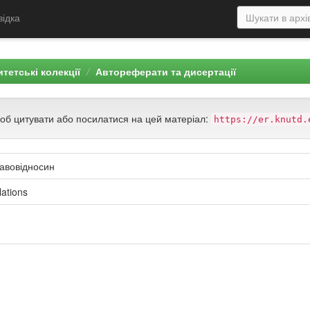
відка
тетські колекції
Автореферати та дисертації
щоб цитувати або посилатися на цей матеріал:
https://er.knutd.
равовідносин
lations