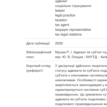
адвокат
соціальне страхування
lawyer
legal practice
taxation
tax agent
taxpayer representative
tax legal relations
Дата публікації:
2026
Бібліографічний
Мушка Р. І. Адвокат як суб’єкт по
опис:
кер. Ю. В. Оніщик ; КНУТД. - Київ
Короткий огляд
У дисертації здійснено теорети
(реферат):
статусу адвоката як суб’єкта п
суб’єкти є ключовими системоут
неможливим. Особливості окремо
закріплюються законодавцем у м
характеризується системою суб’є
правовідносин. Це зумовлено сут
адвоката як суб’єкта податкових 
податкового правовідношення мо