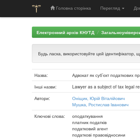
Головна сторінка
Перегляд
До
Skip
navigation
Електронний архів КНУТД
Загальноуніверси
Будь ласка, використовуйте цей ідентифікатор, 
Назва:
Адвокат як суб’єкт податкових п
Інші назви:
Lawyer as a subject of tax legal re
Автори:
Оніщик, Юрій Віталійович
Мушка, Ростислав Іванович
Ключові слова:
оподаткування
платник податків
податковий агент
податкові правовідносини