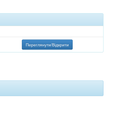
Переглянути/Відкрити