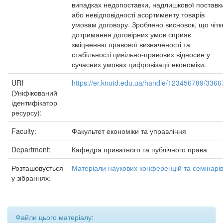
випадках недопоставки, надлишкової поставк
або невідповідності асортименту товарів
умовам договору. Зроблено висновок, що чітк
дотримання договірних умов сприяє
зміцненню правової визначеності та
стабільності цивільно-правових відносин у
сучасних умовах цифровізації економіки.
URI
https://er.knutd.edu.ua/handle/123456789/3366
(Уніфікований
ідентифікатор
ресурсу):
Faculty:
Факультет економіки та управління
Department:
Кафедра приватного та публічного права
Розташовується
Матеріали наукових конференцій та семінарі
у зібраннях:
Файли цього матеріалу: