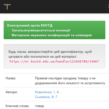
Skip
navigation
Електронний архів КНУТД
Загальноуніверситетські колекції
Матеріали наукових конференцій та семінарів
Будь ласка, використовуйте цей ідентифікатор, щоб
цитувати або посилатися на цей матеріал:
https://er.knutd.edu.ua/handle/123456789/33667
Назва:
Правові наслідки продажу товару з не
додержанням його кількості та асортименту
Автори:
Коваленко, І. А.
Сьомкіна, В. Г.
Ключові слова:
товар