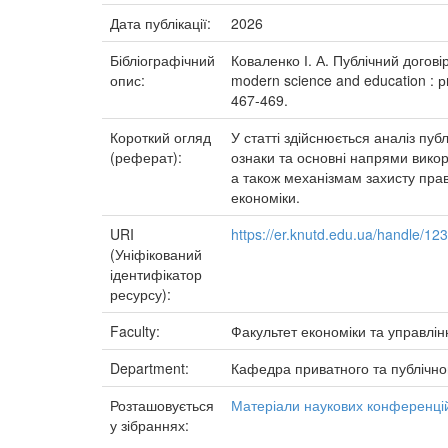
Дата публікації:
2026
Бібліографічний
Коваленко І. А. Публічний договір
опис:
modern science and education : рro
467-469.
Короткий огляд
У статті здійснюється аналіз пу
(реферат):
ознаки та основні напрями вико
а також механізмам захисту прав
економіки.
URI
https://er.knutd.edu.ua/handle/1
(Уніфікований
ідентифікатор
ресурсу):
Faculty:
Факультет економіки та управлін
Department:
Кафедра приватного та публічно
Розташовується
Матеріали наукових конференцій
у зібраннях: