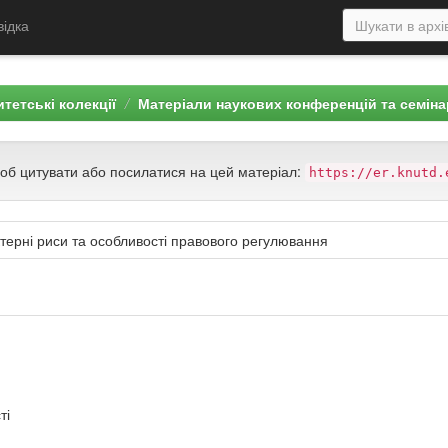
відка
тетські колекції
Матеріали наукових конференцій та семіна
щоб цитувати або посилатися на цей матеріал:
https://er.knutd.
актерні риси та особливості правового регулювання
ті