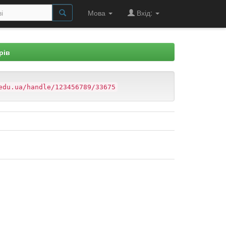
Мова
Вхід:
рів
edu.ua/handle/123456789/33675