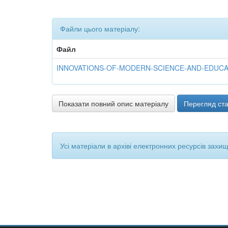
Файли цього матеріалу:
Файл
INNOVATIONS-OF-MODERN-SCIENCE-AND-EDUCATIO
Показати повний опис матеріалу
Перегляд ста
Усі матеріали в архіві електронних ресурсів захи