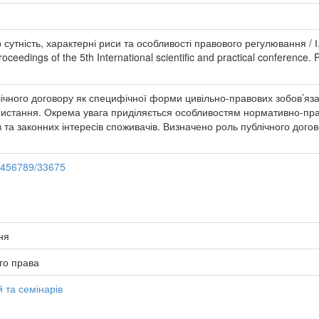
 сутність, характерні риси та особливості правового регулювання / І.
ceedings of the 5th International scientific and practical conference. 
блічного договору як специфічної форми цивільно-правових зобов’яз
ристання. Окрема увага приділяється особливостям нормативно-прав
 та законних інтересів споживачів. Визначено роль публічного дого
23456789/33675
ня
го права
 та семінарів