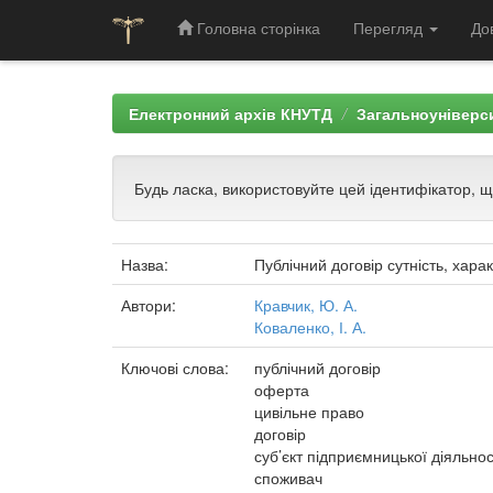
Головна сторінка
Перегляд
До
Skip
navigation
Електронний архів КНУТД
Загальноуніверси
Будь ласка, використовуйте цей ідентифікатор, 
Назва:
Публічний договір сутність, хар
Автори:
Кравчик, Ю. А.
Коваленко, І. А.
Ключові слова:
публічний договір
оферта
цивільне право
договір
суб’єкт підприємницької діяльнос
споживач