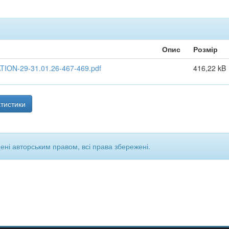
Опис
Розмір
N-29-31.01.26-467-469.pdf
416,22 kB
тистики
щені авторським правом, всі права збережені.