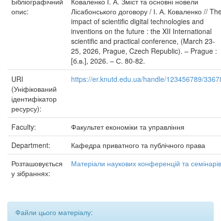
Бібліографічний
Коваленко І. А. Зміст та основні новели
опис:
Лісабонського договору / І. А. Коваленко // Th
impact of scientific digital technologies and
inventions on the future : the XII International
scientific and practical conference, (March 23-
25, 2026, Prague, Czech Republic). – Prague :
[б.в.], 2026. – С. 80-82.
URI
https://er.knutd.edu.ua/handle/123456789/3367
(Уніфікований
ідентифікатор
ресурсу):
Faculty:
Факультет економіки та управління
Department:
Кафедра приватного та публічного права
Розташовується
Матеріали наукових конференцій та семінарі
у зібраннях:
Файли цього матеріалу: