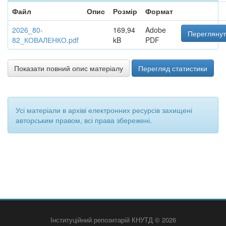
Файл
Опис
Розмір
Формат
2026_80-
169,94
Adobe
Переглянут
82_КОВАЛЕНКО.pdf
kB
PDF
Показати повний опис матеріалу
Перегляд статистики
Усі матеріали в архіві електронних ресурсів захищені
авторським правом, всі права збережені.
Інституційний репозитарій КНУТД © 2026