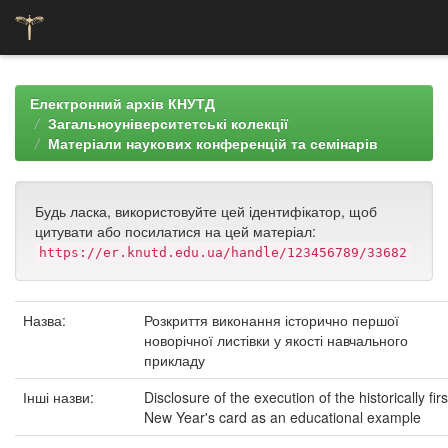
Skip
navigation
Електронний архів КНУТД
Загальноуніверситетські колекції
Матеріали наукових конференцій та семінарів
Будь ласка, використовуйте цей ідентифікатор, щоб
цитувати або посилатися на цей матеріал:
https://er.knutd.edu.ua/handle/123456789/33682
Назва:
Розкриття виконання історично першої
новорічної листівки у якості навчального
прикладу
Інші назви:
Disclosure of the execution of the historically firs
New Year's card as an educational example