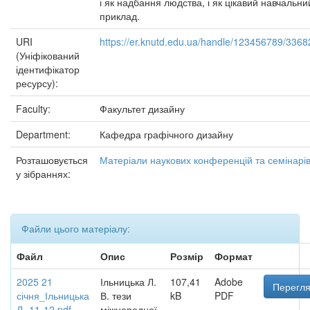
і як надбання людства, і як цікавий навчальни
приклад.
URI
https://er.knutd.edu.ua/handle/123456789/3368
(Уніфікований
ідентифікатор
ресурсу):
Faculty:
Факультет дизайну
Department:
Кафедра графічного дизайну
Розташовується
Матеріали наукових конференцій та семінарі
у зібраннях:
Файли цього матеріалу:
Файл
Опис
Розмір
Формат
2025 21
Ільницька Л.
107,41
Adobe
Перегля
січня_Ільницька
В. тези
kB
PDF
Л.-11-12.pdf
міжнародної