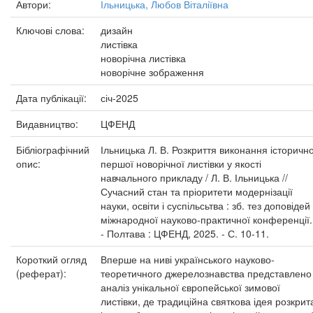
Автори:
Ільницька, Любов Віталіївна
Ключові слова:
дизайн
листівка
новорічна листівка
новорічне зображення
Дата публікації:
січ-2025
Видавництво:
ЦФЕНД
Бібліографічний
Ільницька Л. В. Розкриття виконання історичн
опис:
першої новорічної листівки у якості
навчального прикладу / Л. В. Ільницька //
Сучасний стан та пріоритети модернізації
науки, освіти і суспільсьтва : зб. тез доповідей
міжнародної науково-практичної конференції.
- Полтава : ЦФЕНД, 2025. - С. 10-11.
Короткий огляд
Вперше на ниві українського науково-
(реферат):
теоретичного джерелознавства представлено
аналіз унікальної європейської зимової
листівки, де традиційна святкова ідея розкрит