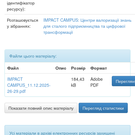
ідентифікатор
ресурсу):
Розташовується
IMPACT CAMPUS: Центри валоризації знань
у зібраннях:
для сталого підприємництва та цифрової
трансформації
Файли цього матеріалу:
Файл
Опис
Розмір
Формат
IMPACT
184,43
Adobe
Переглян
CAMPUS_11.12.2025-
kB
PDF
26-29.pdf
Показати повний опис матеріалу
Перегляд статистики
Усі матеріали в архіві електронних ресурсів захищені