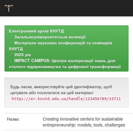
Skip
navigation
Електронний архів КНУТД
Загальноуніверситетські колекції
Матеріали наукових конференцій та семінарів
КНУТД
2025 рік
IMPACT CAMPUS: Центри валоризації знань для
сталого підприємництва та цифрової трансформації
Будь ласка, використовуйте цей ідентифікатор, щоб
цитувати або посилатися на цей матеріал:
https://er.knutd.edu.ua/handle/123456789/33711
Назва:
Сreating innovative centers for sustainable
entrepreneurship: models, tools, challenges