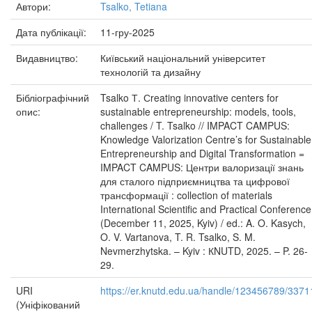
Автори:
Tsalko, Tetiana
Дата публікації:
11-гру-2025
Видавництво:
Київський національний університет
технологій та дизайну
Бібліографічний
Tsalko Т. Сreating innovative centers for
опис:
sustainable entrepreneurship: models, tools,
challenges / T. Tsalko // IMPACT CAMPUS:
Knowledge Valorization Centre’s for Sustainable
Entrepreneurship and Digital Transformation =
IMPACT CAMPUS: Центри валоризації знань
для сталого підприємництва та цифрової
трансформації : collection of materials
International Scientific and Practical Conference
(December 11, 2025, Kyiv) / ed.: A. O. Kasych,
O. V. Vartanova, T. R. Tsalko, S. M.
Nevmerzhytska. – Kyiv : КNUTD, 2025. – P. 26-
29.
URI
https://er.knutd.edu.ua/handle/123456789/3371
(Уніфікований