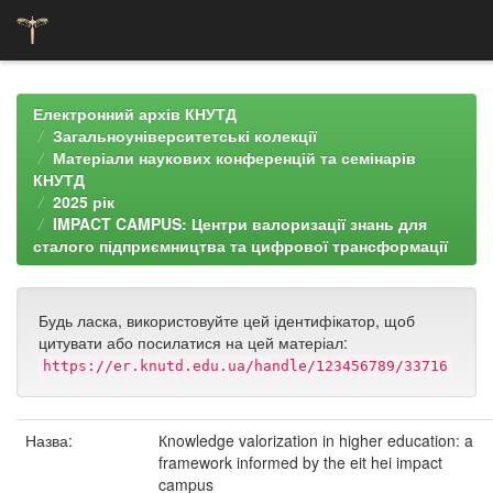
Skip
navigation
Електронний архів КНУТД
Загальноуніверситетські колекції
Матеріали наукових конференцій та семінарів
КНУТД
2025 рік
IMPACT CAMPUS: Центри валоризації знань для
сталого підприємництва та цифрової трансформації
Будь ласка, використовуйте цей ідентифікатор, щоб
цитувати або посилатися на цей матеріал:
https://er.knutd.edu.ua/handle/123456789/33716
Назва:
Кnowledge valorization in higher education: a
framework informed by the eit hei impact
campus