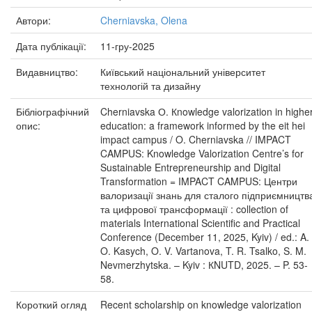
Автори:
Cherniavska, Olena
Дата публікації:
11-гру-2025
Видавництво:
Київський національний університет
технологій та дизайну
Бібліографічний
Cherniavska О. Кnowledge valorization in highe
опис:
education: a framework informed by the eit hei
impact campus / O. Cherniavska // IMPACT
CAMPUS: Knowledge Valorization Centre’s for
Sustainable Entrepreneurship and Digital
Transformation = IMPACT CAMPUS: Центри
валоризації знань для сталого підприємництв
та цифрової трансформації : collection of
materials International Scientific and Practical
Conference (December 11, 2025, Kyiv) / ed.: A.
O. Kasych, O. V. Vartanova, T. R. Tsalko, S. M.
Nevmerzhytska. – Kyiv : КNUTD, 2025. – P. 53-
58.
Короткий огляд
Recent scholarship on knowledge valorization