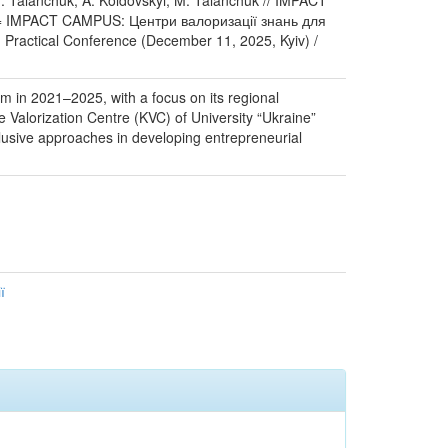
 I. Talanchuk, A. Koldovskyi, M. Talanchuk // IMPACT
on = IMPACT CAMPUS: Центри валоризації знань для
d Practical Conference (December 11, 2025, Kyiv) /
em in 2021–2025, with a focus on its regional
e Valorization Centre (KVC) of University “Ukraine”
clusive approaches in developing entrepreneurial
ї