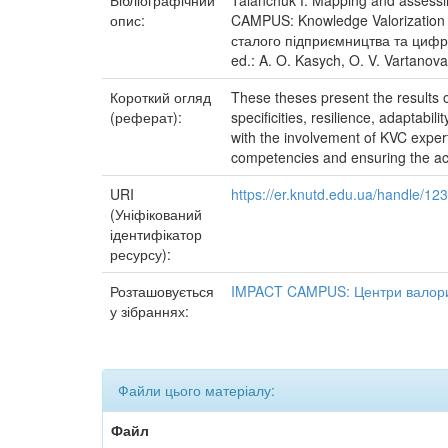
Бібліографічний
Talanchuk І. Mapping and assessing
опис:
CAMPUS: Knowledge Valorization 
сталого підприємництва та цифрово
ed.: A. O. Kasych, O. V. Vartanova
Короткий огляд
These theses present the results o
(реферат):
specificities, resilience, adaptab
with the involvement of KVC expert
competencies and ensuring the acces
URI
https://er.knutd.edu.ua/handle/1
(Уніфікований
ідентифікатор
ресурсу):
Розташовується
IMPACT CAMPUS: Центри валориз
у зібраннях:
Файли цього матеріалу:
Файл