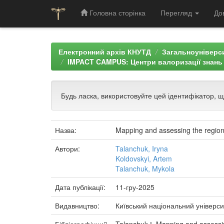
Головна сторінка
Перегляд
До
Skip
navigation
Електронний архів КНУТД
Загальноуніверси
IMPACT CAMPUS: Центри валоризації знань
Будь ласка, використовуйте цей ідентифікатор, 
Назва:
Mapping and assessing the regiona
Автори:
Talanchuk, Iryna
Koldovskyi, Artem
Talanchuk, Mykola
Дата публікації:
11-гру-2025
Видавництво:
Київський національний універси