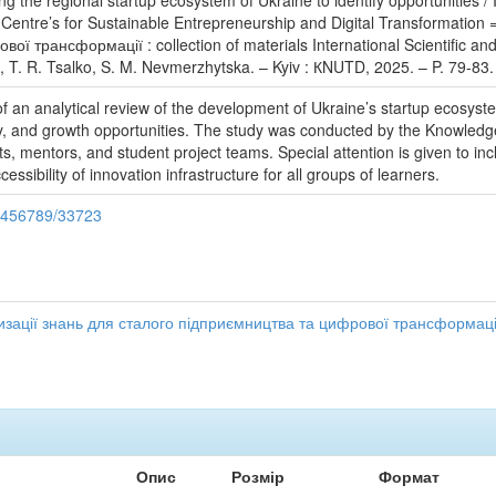
 the regional startup ecosystem of Ukraine to identify opportunities /
Centre’s for Sustainable Entrepreneurship and Digital Transformati
ї трансформації : collection of materials International Scientific an
, T. R. Tsalko, S. M. Nevmerzhytska. – Kyiv : КNUTD, 2025. – P. 79-83.
f an analytical review of the development of Ukraine’s startup ecosyst
ility, and growth opportunities. The study was conducted by the Knowledg
s, mentors, and student project teams. Special attention is given to in
sibility of innovation infrastructure for all groups of learners.
23456789/33723
ації знань для сталого підприємництва та цифрової трансформаці
Опис
Розмір
Формат