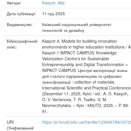
Автори:
Kasych, Alla
Дата публікації:
11-гру-2025
Видавництво:
Київський національний університет
технологій та дизайну
Бібліографічний
Kasych А. Models for building innovation
опис:
environments in higher education institutions / A
Kasych // IMPACT CAMPUS: Knowledge
Valorization Centre’s for Sustainable
Entrepreneurship and Digital Transformation =
IMPACT CAMPUS: Центри валоризації знань
для сталого підприємництва та цифрової
трансформації : collection of materials
International Scientific and Practical Conference
(December 11, 2025, Kyiv) / ed.: A. O. Kasych,
O. V. Vartanova, T. R. Tsalko, S. M.
Nevmerzhytska. – Kyiv : КNUTD, 2025. – P. 88-
91.
URI
https://er.knutd.edu.ua/handle/123456789/3372
(Уніфікований