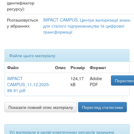
ідентифікатор
ресурсу):
Розташовується
IMPACT CAMPUS: Центри валоризації знань
у зібраннях:
для сталого підприємництва та цифрової
трансформації
Файли цього матеріалу:
Файл
Опис
Розмір
Формат
IMPACT
124,17
Adobe
Переглян
CAMPUS_11.12.2025-
kB
PDF
88-91.pdf
Показати повний опис матеріалу
Перегляд статистики
Усі матеріали в архіві електронних ресурсів захищені