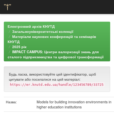
Skip
navigation
Електронний архів КНУТД
Загальноуніверситетські колекції
Матеріали наукових конференцій та семінарів
КНУТД
2025 рік
IMPACT CAMPUS: Центри валоризації знань для
сталого підприємництва та цифрової трансформації
Будь ласка, використовуйте цей ідентифікатор, щоб
цитувати або посилатися на цей матеріал:
https://er.knutd.edu.ua/handle/123456789/33725
Назва:
Models for building innovation environments in
higher education institutions