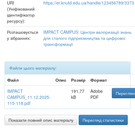
URI
https://er.knutd.edu.ua/handle/123456789/3373
(Уніфікований
ідентифікатор
ресурсу):
Розташовується
IMPACT CAMPUS: Центри валоризації знань
у зібраннях:
для сталого підприємництва та цифрової
трансформації
Файли цього матеріалу:
Файл
Опис
Розмір
Формат
IMPACT
191,77
Adobe
Переглян
CAMPUS_11.12.2025-
kB
PDF
115-118.pdf
Показати повний опис матеріалу
Перегляд статистики