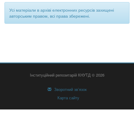
Усі матеріали в архіві електронних ресурсів захищені
авторським правом, всі права збережені.
Інституційний репозитарій КНУТД © 2026
Зворотний зв’язок
Карта сайту