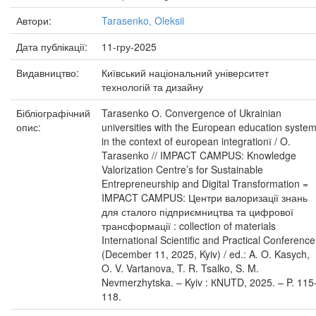
Автори:
Tarasenko, Oleksii
Дата публікації:
11-гру-2025
Видавництво:
Київський національний університет
технологій та дизайну
Бібліографічний
Tarasenko О. Convergence of Ukrainian
опис:
universities with the European education syste
in the context of european integrationї / O.
Tarasenko // IMPACT CAMPUS: Knowledge
Valorization Centre’s for Sustainable
Entrepreneurship and Digital Transformation =
IMPACT CAMPUS: Центри валоризації знань
для сталого підприємництва та цифрової
трансформації : collection of materials
International Scientific and Practical Conference
(December 11, 2025, Kyiv) / ed.: A. O. Kasych,
O. V. Vartanova, T. R. Tsalko, S. M.
Nevmerzhytska. – Kyiv : КNUTD, 2025. – P. 115
118.