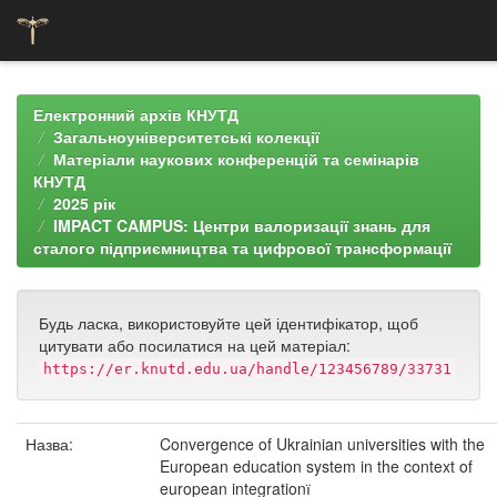
Skip
navigation
Електронний архів КНУТД
Загальноуніверситетські колекції
Матеріали наукових конференцій та семінарів
КНУТД
2025 рік
IMPACT CAMPUS: Центри валоризації знань для
сталого підприємництва та цифрової трансформації
Будь ласка, використовуйте цей ідентифікатор, щоб
цитувати або посилатися на цей матеріал:
https://er.knutd.edu.ua/handle/123456789/33731
Назва:
Convergence of Ukrainian universities with the
European education system in the context of
european integrationї