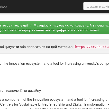
відка
тетські колекції
Матеріали наукових конференцій та семін
 для сталого підприємництва та цифрової трансформації
щоб цитувати або посилатися на цей матеріал:
https://er.knutd.
 of the innovation ecosystem and a tool for increasing university's comp
тет технологій та дизайну
as a component of the innovation ecosystem and a tool for increasing u
Centre’s for Sustainable Entrepreneurship and Digital Transformati