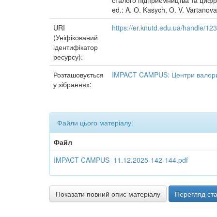
сталого підприємництва та цифрово
ed.: A. O. Kasych, O. V. Vartanov
URI
https://er.knutd.edu.ua/handle/1
(Уніфікований
ідентифікатор
ресурсу):
Розташовується
IMPACT CAMPUS: Центри валориз
у зібраннях:
Файли цього матеріалу:
Файл
IMPACT CAMPUS_11.12.2025-142-144.pdf
Показати повний опис матеріалу
Перегляд ста