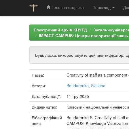
Головна сторінка
Перегляд
До
Skip
navigation
Електронний архів КНУТД
Загальноуніверси
IMPACT CAMPUS: Центри валоризації знань
Будь ласка, використовуйте цей ідентифікатор, 
Назва:
Creativity of staff as a component
Автори:
Bondarenko, Svitlana
Дата публікації:
11-гру-2025
Видавництво:
Київський національний універси
Бібліографічний
Bondarenko S. Creativity of staff 
опис:
CAMPUS: Knowledge Valorization 