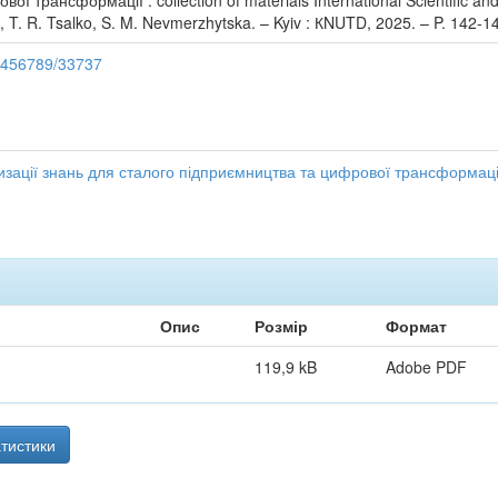
ї трансформації : collection of materials International Scientific an
a, T. R. Tsalko, S. M. Nevmerzhytska. – Kyiv : КNUTD, 2025. – P. 142-1
23456789/33737
ації знань для сталого підприємництва та цифрової трансформаці
Опис
Розмір
Формат
119,9 kB
Adobe PDF
тистики