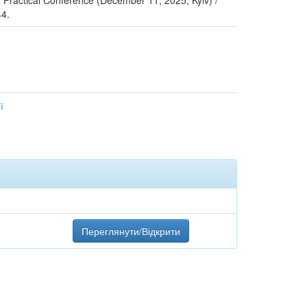
d Practical Conference (December 11, 2025, Kyiv) /
44.
ї
Переглянути/Відкрити