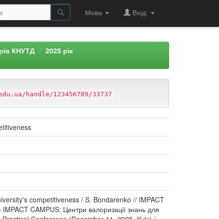
Мова
Вхід:
арів КНУТД
2025 рік
edu.ua/handle/123456789/33737
etitiveness
niversity's competitiveness / S. Bondarenko // IMPACT
on = IMPACT CAMPUS: Центри валоризації знань для