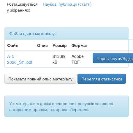
Розташовується
Наукові публікації (статті)
у зібраннях:
Файли цього матеріалу:
Файл
Опис
Розмір
Формат
A+5-
813,69
Adobe
Переглянути/Відкр
2026_St1.pdf
kB
PDF
Показати повний опис матеріалу
Перегляд статистики
Усі матеріали в архіві електронних ресурсів захищені
авторським правом, всі права збережені.