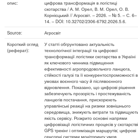
опис:
цифрова трансформація в логістиці
скотарства / А. М. Орел, В. М. Орел, О. В.
Корнієцький // Агросвіт. – 2026. – № 5. – С. 6–
14. – DOI: 10.32702/2306-6792.2026.5.6.
Source:
Агросвіт
Короткий огляд
У статті обгрунтовано актуальність
(реферат):
технологічної інтеграції та цифрової
трансформації логістики скотарства в Україні
як ключового чинника підвищення
ефективності агропродовольчого ланцюга,
стійкості галузі та її конкурентоспроможності в
умовах воєнного часу й післявоєнного
відновлення. Показано, що цифрові рішення
забезпечують прозорість і простежуваність
ланцюгів постачання, прискорюють
управлінські реакції на ризики зовнішнього
середовища, знижують витрати та підвищуют
якість сервісу. Розкрито основні напрями
цифровізації логістичних процесів у скотарстві
GPS трекінг і оптимізація маршрутів; цифрові
сенсорні системи моніторингу умов