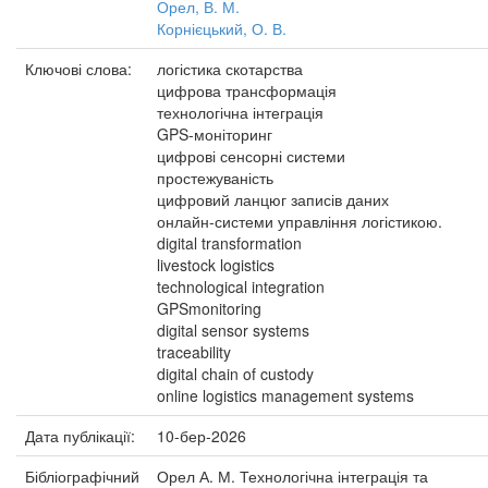
Орел, В. М.
Корнієцький, О. В.
Ключові слова:
логістика скотарства
цифрова трансформація
технологічна інтеграція
GPS-моніторинг
цифрові сенсорні системи
простежуваність
цифровий ланцюг записів даних
онлайн-системи управління логістикою.
digital transformation
livestock logistics
technological integration
GPSmonitoring
digital sensor systems
traceability
digital chain of custody
online logistics management systems
Дата публікації:
10-бер-2026
Бібліографічний
Орел А. М. Технологічна інтеграція та