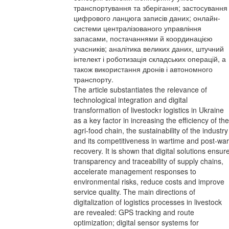
транспортування та зберігання; застосування
цифрового ланцюга записів даних; онлайн-
системи централізованого управління
запасами, постачаннями й координацією
учасників; аналітика великих даних, штучний
інтелект і роботизація складських операцій, а
також використання дронів і автономного
транспорту.
The article substantiates the relevance of
technological integration and digital
transformation of livestockт logistics in Ukraine
as a key factor in increasing the efficiency of the
agri-food chain, the sustainability of the industry
and its competitiveness in wartime and post-war
recovery. It is shown that digital solutions ensur
transparency and traceability of supply chains,
accelerate management responses to
environmental risks, reduce costs and improve
service quality. The main directions of
digitalization of logistics processes in livestock
are revealed: GPS tracking and route
optimization; digital sensor systems for