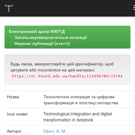
Skip
navigation
Електронний архів КНУТД
Загальноуніверситетські колекції
Наукові публікації (статті)
Будь ласка, використовуйте цей ідентифікатор, щоб
цитувати або посилатися на цей матеріал:
https://er.knutd.edu.ua/handle/123456789/33744
Назва:
Технологічна інтеграція та цифрова
трансформація в логістиці скотарства
Інші назви:
Technological integration and digital
transformation in livestock
Автори:
Орел, А. М.