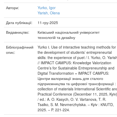
Автори:
Yurko, Igor
Yarish, Olena
Дата публікації:
11-гру-2025
Видавництво:
Київський національний університет
технологій та дизайну
Бібліографічний
Yurko І. Use of interactive teaching methods for
опис:
the development of students’ entrepreneurial
skills: the experience of puet / I. Yurko, O. Yaris
// IMPACT CAMPUS: Knowledge Valorization
Centre’s for Sustainable Entrepreneurship and
Digital Transformation = IMPACT CAMPUS:
Центри валоризації знань для сталого
підприємництва та цифрової трансформації :
collection of materials International Scientific an
Practical Conference (December 11, 2025, Kyiv
/ ed.: A. O. Kasych, O. V. Vartanova, T. R.
Tsalko, S. M. Nevmerzhytska. – Kyiv : КNUTD,
2025. – P. 221-224.