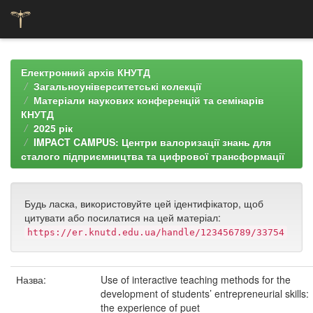
Skip
navigation
Електронний архів КНУТД
Загальноуніверситетські колекції
Матеріали наукових конференцій та семінарів
КНУТД
2025 рік
IMPACT CAMPUS: Центри валоризації знань для
сталого підприємництва та цифрової трансформації
Будь ласка, використовуйте цей ідентифікатор, щоб
цитувати або посилатися на цей матеріал:
https://er.knutd.edu.ua/handle/123456789/33754
Назва:
Use of interactive teaching methods for the
development of students’ entrepreneurial skills:
the experience of puet