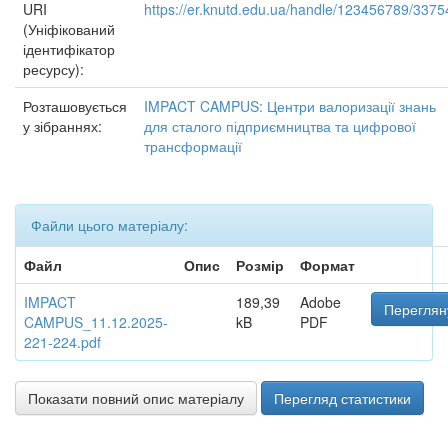
URI
https://er.knutd.edu.ua/handle/123456789/3375
(Уніфікований
ідентифікатор
ресурсу):
Розташовується
IMPACT CAMPUS: Центри валоризації знань
у зібраннях:
для сталого підприємництва та цифрової
трансформації
Файли цього матеріалу:
Файл
Опис
Розмір
Формат
IMPACT
189,39
Adobe
Переглян
CAMPUS_11.12.2025-
kB
PDF
221-224.pdf
Показати повний опис матеріалу
Перегляд статистики