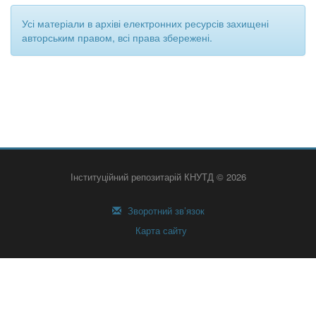
Усі матеріали в архіві електронних ресурсів захищені
авторським правом, всі права збережені.
Інституційний репозитарій КНУТД © 2026
Зворотний зв’язок
Карта сайту