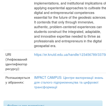
implementations, and institutional implications o
applying experiential approaches to cultivate th
digital and entrepreneurial competences
essential for the future of the geodesic sciences
It contends that only through immersive,
authentic, problem-centered experiences can
students construct the integrated, adaptable,
and innovative expertise needed to thrive as
professionals and entrepreneurs in the digital
geospatial era.
URI
https://er.knutd.edu.ua/handle/123456789/3375
(Уніфікований
ідентифікатор
ресурсу):
Розташовується
IMPACT CAMPUS: Центри валоризації знань
у зібраннях:
для сталого підприємництва та цифрової
трансформації
Файли цього матеріалу: