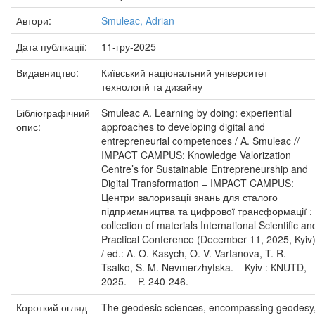
Автори:
Smuleac, Adrian
Дата публікації:
11-гру-2025
Видавництво:
Київський національний університет
технологій та дизайну
Бібліографічний
Smuleac А. Learning by doing: experiential
опис:
approaches to developing digital and
entrepreneurial competences / A. Smuleac //
IMPACT CAMPUS: Knowledge Valorization
Centre’s for Sustainable Entrepreneurship and
Digital Transformation = IMPACT CAMPUS:
Центри валоризації знань для сталого
підприємництва та цифрової трансформації :
collection of materials International Scientific an
Practical Conference (December 11, 2025, Kyiv
/ ed.: A. O. Kasych, O. V. Vartanova, T. R.
Tsalko, S. M. Nevmerzhytska. – Kyiv : КNUTD,
2025. – P. 240-246.
Короткий огляд
The geodesic sciences, encompassing geodesy