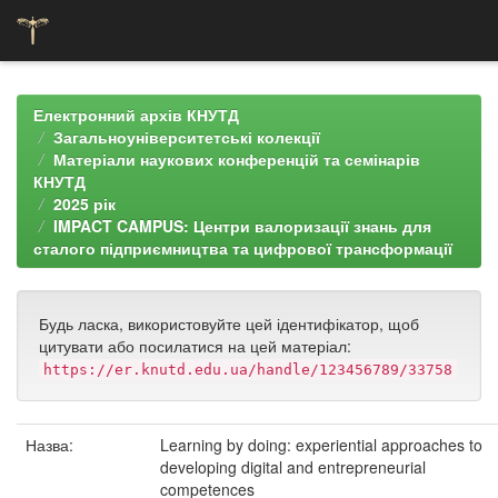
Skip
navigation
Електронний архів КНУТД
Загальноуніверситетські колекції
Матеріали наукових конференцій та семінарів
КНУТД
2025 рік
IMPACT CAMPUS: Центри валоризації знань для
сталого підприємництва та цифрової трансформації
Будь ласка, використовуйте цей ідентифікатор, щоб
цитувати або посилатися на цей матеріал:
https://er.knutd.edu.ua/handle/123456789/33758
Назва:
Learning by doing: experiential approaches to
developing digital and entrepreneurial
competences