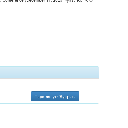
al Conference (December 11, 2025, Kyiv) / ed.: A. O.
ї
Переглянути/Відкрити