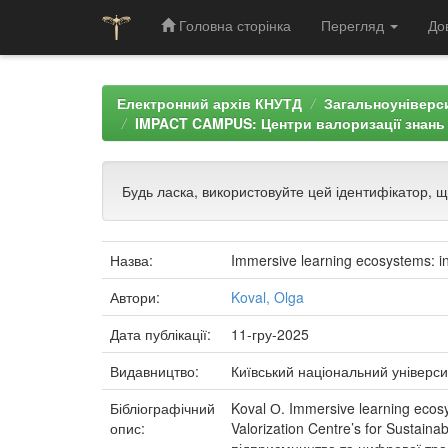
Головна сторінка
Перегляд
До
Skip
navigation
Електронний архів КНУТД
Загальноуніверси
IMPACT CAMPUS: Центри валоризації знань
Будь ласка, використовуйте цей ідентифікатор, 
Назва:
Immersive learning ecosystems: int
Автори:
Koval, Olga
Дата публікації:
11-гру-2025
Видавництво:
Київський національний універси
Бібліографічний
Koval О. Immersive learning ecosy
опис:
Valorization Centre’s for Sustai