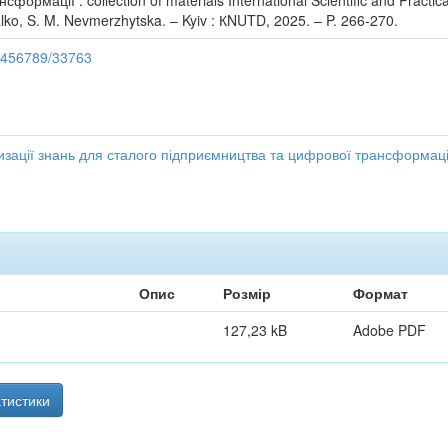
ормації : collection of materials International Scientific and Practic
alko, S. M. Nevmerzhytska. – Kyiv : КNUTD, 2025. – P. 266-270.
23456789/33763
ації знань для сталого підприємництва та цифрової трансформаці
Опис
Розмір
Формат
127,23 kB
Adobe PDF
тистики