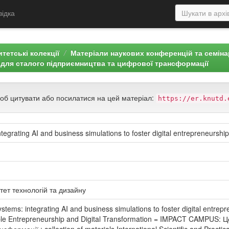
відка
тетські колекції
Матеріали наукових конференцій та семін
 для сталого підприємництва та цифрової трансформації
щоб цитувати або посилатися на цей матеріал:
https://er.knutd.
egrating AI and business simulations to foster digital entrepreneurship
тет технологій та дизайну
stems: integrating AI and business simulations to foster digital ent
nable Entrepreneurship and Digital Transformation = IMPACT CAMPUS: 