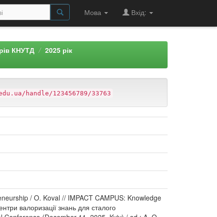
Мова
Вхід:
арів КНУТД
2025 рік
edu.ua/handle/123456789/33763
repreneurship / O. Koval // IMPACT CAMPUS: Knowledge
Центри валоризації знань для сталого