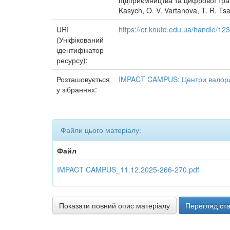
підприємництва та цифрової трансф
Kasych, O. V. Vartanova, T. R. Ts
URI
https://er.knutd.edu.ua/handle/1
(Уніфікований
ідентифікатор
ресурсу):
Розташовується
IMPACT CAMPUS: Центри валориз
у зібраннях:
Файли цього матеріалу:
Файл
IMPACT CAMPUS_11.12.2025-266-270.pdf
Показати повний опис матеріалу
Перегляд ста