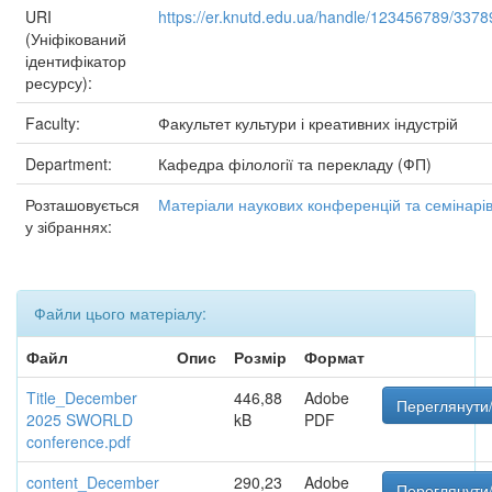
URI
https://er.knutd.edu.ua/handle/123456789/3378
(Уніфікований
ідентифікатор
ресурсу):
Faculty:
Факультет культури і креативних індустрій
Department:
Кафедра філології та перекладу (ФП)
Розташовується
Матеріали наукових конференцій та семінарі
у зібраннях:
Файли цього матеріалу:
Файл
Опис
Розмір
Формат
Title_December
446,88
Adobe
Переглянути/
2025 SWORLD
kB
PDF
conference.pdf
content_December
290,23
Adobe
Переглянути/