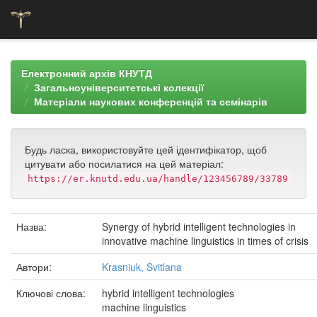
Skip
navigation
Електронний архів КНУТД
Загальноуніверситетські колекції
Матеріали наукових конференцій та семінарів
Будь ласка, використовуйте цей ідентифікатор, щоб
цитувати або посилатися на цей матеріал:
https://er.knutd.edu.ua/handle/123456789/33789
Назва:
Synergy of hybrid intelligent technologies in
innovative machine linguistics in times of crisis
Автори:
Krasniuk, Svitlana
Ключові слова:
hybrid intelligent technologies
machine linguistics