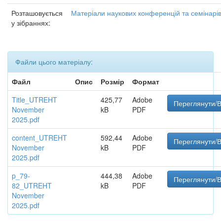
Розташовується
Матеріали наукових конференцій та семінарі
у зібраннях:
Файли цього матеріалу:
Файл
Опис
Розмір
Формат
Title_UTREHT
425,77
Adobe
Переглянути/В
November
kB
PDF
2025.pdf
content_UTREHT
592,44
Adobe
Переглянути/В
November
kB
PDF
2025.pdf
p_79-
444,38
Adobe
Переглянути/В
82_UTREHT
kB
PDF
November
2025.pdf