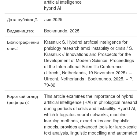
artificial intelligence
hybrid AI
Дата публікації:
лис-2025
Видавництво:
Bookmundo, 2025
Бібліографічний
Krasniuk S. Hybdrid artificial intelligence for
опис:
philology research amid instability or crisis / S.
Krasniuk // Innovations and Prospects for the
Development of Modern Science: Proceedings
of the International Scientific Conference
(Utrecht, Netherlands, 19 November 2025). –
Utrecht, Netherlands : Bookmundo, 2025. – Р.
79-82.
Короткий огляд
This article examines the importance of hybrid
(реферат):
artificial intelligence (HAI) in philological researc
during periods of crisis and instability. Hybrid AI,
which integrates neural networks, machine-
learning methods, expert rules and linguistic
models, provides advanced tools for large-scale
text analysis, linguistic modelling and automate