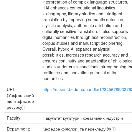
interpretation of complex language structures.
HAI enhances computational linguistics,
lexicography, literary studies and intelligent
translation by improving semantic detection,
stylistic analysis, authorship attribution and
culturally sensitive translation. It also supports
digital humanities through text reconstruction,
corpus studies and manuscript deciphering.
Overall, hybrid AI expands analytical
possibilities, increases research accuracy and
ensures continuity and adaptability of philologica
studies under crisis conditions, strengthening th
resilience and innovation potential of the
humanities.
URI
https://er.knutd.edu.ua/handle/123456789/3379
(Уніфікований
ідентифікатор
ресурсу):
Faculty:
Факультет культури і креативних індустрій
Department:
Кафедра філології та перекладу (ФП)