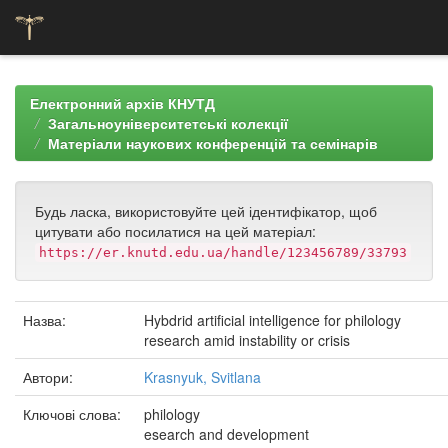
Skip
navigation
Електронний архів КНУТД
Загальноуніверситетські колекції
Матеріали наукових конференцій та семінарів
Будь ласка, використовуйте цей ідентифікатор, щоб
цитувати або посилатися на цей матеріал:
https://er.knutd.edu.ua/handle/123456789/33793
Назва:
Hybdrid artificial intelligence for philology
research amid instability or crisis
Автори:
Krasnyuk, Svitlana
Ключові слова:
philology
esearch and development