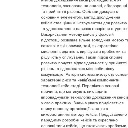
технологія, заснована на аналізі, обговоренні
та прийняттті рішень. Оскільки дискусія є
основним елементом, метод дослідження
кейсів стає цінним інструментом для розвитку
та удосконалення навичок говоріння студентів
Використання методу кейсів у фаховій
підготовці розвиває вільне володіння мовою т
важливі м’які навички, такі, як стратегічне
мислення, здатність вирішувати проблеми та
рішучість у спілкуванні. Такий підхід сприяє
розвитку почуття відповідальності у прийнятті
рішень та вдосконалює міжособистісну
комунікацію. Автори систематизовують основн
характерні риси та невід’ємні компоненти
технології кейс-стаді. Перелічено основні
причини, що мотивують викладачів
впроваджувати технологію дослідження кейсі
у свою практику. Значна увага приділяється
опису процесу організації заняття з
використанням методу кейсів. Пред ставлено
парадигму розробки кейсів та окреслено
основні типи кейсів, що включають проблеми,