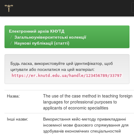
Skip
navigation
Електронний архів КНУТД
Загальноуніверситетські колекції
Наукові публікації (статті)
Будь ласка, використовуйте цей ідентифікатор, щоб
цитувати або посилатися на цей матеріал:
https://er.knutd.edu.ua/handle/123456789/33797
Назва:
The use of the case method in teaching foreign
languages for professional purposes to
applicants of economic specialities
Інші назви:
Використання кейс-методу привикладанні
іноземної мови фахового спрямування для
здобувачів економічних спеціальностей