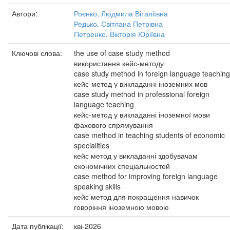
Автори:
Роєнко, Людмила Віталіївна
Редько, Світлана Петрівна
Петренко, Вікторія Юріївна
Ключові слова:
the use of case study method
використання кейс-методу
case study method in foreign language teaching
кейс-метод у викладанні іноземних мов
case study method in professional foreign
language teaching
кейс-метод у викладанні іноземної мови
фахового спрямування
case method in teaching students of economic
specialities
кейс метод у викладанні здобувачам
економічних спеціальностей
case method for improving foreign language
speaking skills
кейс метод для покращення навичок
говоріння іноземною мовою
Дата публікації:
кві-2026