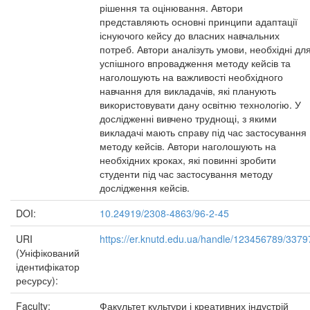
рішення та оцінювання. Автори
представляють основні принципи адаптації
існуючого кейсу до власних навчальних
потреб. Автори аналізуть умови, необхідні дл
успішного впровадження методу кейсів та
наголошують на важливості необхідного
навчання для викладачів, які планують
використовувати дану освітню технологію. У
дослідженні вивчено труднощі, з якими
викладачі мають справу під час застосування
методу кейсів. Автори наголошують на
необхідних кроках, які повинні зробити
студенти під час застосування методу
дослідження кейсів.
DOI:
10.24919/2308-4863/96-2-45
URI
https://er.knutd.edu.ua/handle/123456789/3379
(Уніфікований
ідентифікатор
ресурсу):
Faculty:
Факультет культури і креативних індустрій