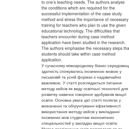
to one’s teaching needs. The authors analyse
the conditions which are required for the
successful implementation of the case study
method and stress the importance of necessary
training for teachers who plan to use the given
educational technology. The difficulties that
teachers encounter during case method
application have been studied in the research.
The authors emphasise the necessary steps tha
students should take within case method
application.
У сучасному міжнародному бізнес-середовищ
здатність спілкуватись іноземною мовою у
письмовій та усній формах є надзвичайно
важливою. У статті розглядається питання
методу кейсів як виду освітньої технології для
розвитку навичок говоріння здобувачів вищої
освіти. Основна увага цієї статті полягає у
визначенні та обгрунтуванні ефективності
використання методу кейсів у викладанні
іноземних мов студентам економічних
спеціальностей у закладах вищої освіти.
Метод дослідження кесів розглядається як