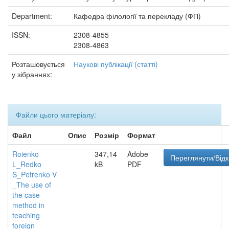
Department:
Кафедра філології та перекладу (ФП)
ISSN:
2308-4855
2308-4863
Розташовується
Наукові публікації (статті)
у зібраннях:
Файли цього матеріалу:
Файл
Опис
Розмір
Формат
Roienko
347,14
Adobe
Переглянути/Від
L_Redko
kB
PDF
S_Petrenko V
_The use of
the case
method in
teaching
foreign