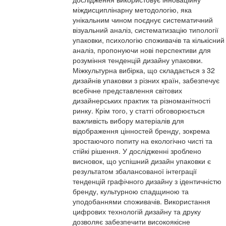
міждисциплінарну методологію, яка
унікальним чином поєднує систематичний
візуальний аналіз, систематизацію типології
упаковки, психологію споживачів та кількісний
аналіз, пропонуючи нові перспективи для
розуміння тенденцій дизайну упаковки.
Міжкультурна вибірка, що складається з 32
дизайнів упаковки з різних країн, забезпечує
всебічне представлення світових
дизайнерських практик та різноманітності
ринку. Крім того, у статті обговорюється
важливість вибору матеріалів для
відображення цінностей бренду, зокрема
зростаючого попиту на екологічно чисті та
стійкі рішення. У дослідженні зроблено
висновок, що успішний дизайн упаковки є
результатом збалансованої інтеграції
тенденцій графічного дизайну з ідентичністю
бренду, культурною спадщиною та
уподобаннями споживачів. Використання
цифрових технологій дизайну та друку
дозволяє забезпечити високоякісне