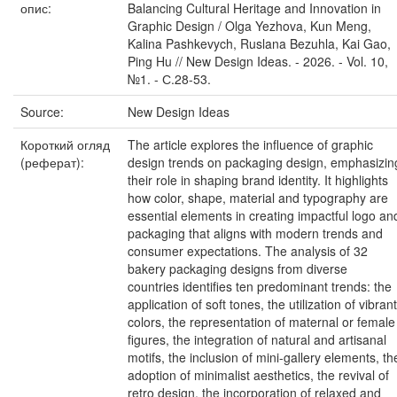
опис:
Balancing Cultural Heritage and Innovation in
Graphic Design / Olga Yezhova, Kun Meng,
Kalina Pashkevych, Ruslana Bezuhla, Kai Gao,
Ping Hu // New Design Ideas. - 2026. - Vol. 10,
№1. - С.28-53.
Source:
New Design Ideas
Короткий огляд
The article explores the influence of graphic
(реферат):
design trends on packaging design, emphasizin
their role in shaping brand identity. It highlights
how color, shape, material and typography are
essential elements in creating impactful logo an
packaging that aligns with modern trends and
consumer expectations. The analysis of 32
bakery packaging designs from diverse
countries identifies ten predominant trends: the
application of soft tones, the utilization of vibrant
colors, the representation of maternal or female
figures, the integration of natural and artisanal
motifs, the inclusion of mini-gallery elements, th
adoption of minimalist aesthetics, the revival of
retro design, the incorporation of relaxed and