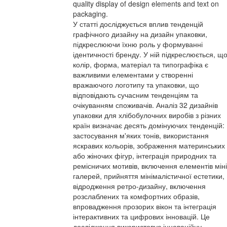
quality display of design elements and text on
packaging.
У статті досліджується вплив тенденцій
графічного дизайну на дизайн упаковки,
підкреслюючи їхню роль у формуванні
ідентичності бренду. У ній підкреслюється, щ
колір, форма, матеріал та типографіка є
важливими елементами у створенні
вражаючого логотипу та упаковки, що
відповідають сучасним тенденціям та
очікуванням споживачів. Аналіз 32 дизайнів
упаковки для хлібобулочних виробів з різних
країн визначає десять домінуючих тенденцій:
застосування м'яких тонів, використання
яскравих кольорів, зображення материнських
або жіночих фігур, інтеграція природних та
ремісничих мотивів, включення елементів міні
галерей, прийняття мінімалістичної естетики,
відродження ретро-дизайну, включення
розслаблених та комфортних образів,
впровадження прозорих вікон та інтеграція
інтерактивних та цифрових інновацій. Це
дослідження використовує інноваційну