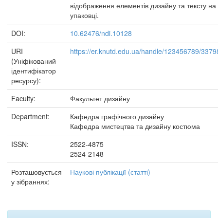
відображення елементів дизайну та тексту на
упаковці.
DOI:
10.62476/ndi.10128
URI
https://er.knutd.edu.ua/handle/123456789/3379
(Уніфікований
ідентифікатор
ресурсу):
Faculty:
Факультет дизайну
Department:
Кафедра графічного дизайну
Кафедра мистецтва та дизайну костюма
ISSN:
2522-4875
2524-2148
Розташовується
Наукові публікації (статті)
у зібраннях: