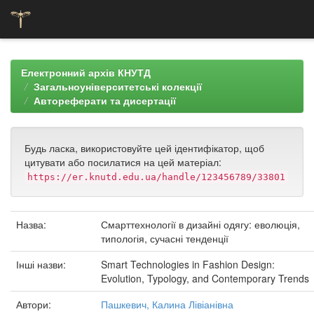
Skip
navigation
Електронний архів КНУТД
Загальноуніверситетські колекції
Автореферати та дисертації
Будь ласка, використовуйте цей ідентифікатор, щоб
цитувати або посилатися на цей матеріал:
https://er.knutd.edu.ua/handle/123456789/33801
Назва:
Смарттехнології в дизайні одягу: еволюція,
типологія, сучасні тенденції
Інші назви:
Smart Technologies in Fashion Design:
Evolution, Typology, and Contemporary Trends
Автори:
Пашкевич, Калина Лівіанівна