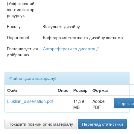
(Уніфікований
ідентифікатор
ресурсу):
Faculty:
Факультет дизайну
Department:
Кафедра мистецтва та дизайну костюма
Розташовується
Автореферати та дисертації
у зібраннях:
Файли цього матеріалу:
Файл
Опис
Розмір
Формат
Liuklian_dissertation.pdf
11,39
Adobe
Перегля
MB
PDF
Показати повний опис матеріалу
Перегляд статистики