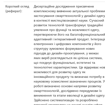
Короткий огляд
Дисертаційне дослідження присвячене
(реферат):
комплексному вивченню актуальної проблеми
застосування смарттехнологій у дизайні одягу
в контексті мистецтвознавчої науки. Сучасний
розвиток технологій трансформує традиційні
уявлення про функції та можливості одягу,
перетворюючи його на багатофункціональний
адаптивний і інтерактивний продукт. Інтеграці
електронних і цифрових компонентів у його
структуру зумовлює формування нових
підходів до дизайн-проєктування, у межах
яких виріб розглядається як цілісна система,
що поєднує функціональні, естетичні та
технологічні характеристики. Це відкриває нов
можливості для розвитку одягу як
інноваційного продукту та визначає потребу в
науковому осмисленні зазначених процесів. У
роботі визначено основні напрями розвитку
смарттехнологій, досліджено передумови їх
виникнення та етапи еволюції в дизайні одягу
Здійснено систематизацію та розроблено
типології смартодягу на основі аналізу сфер