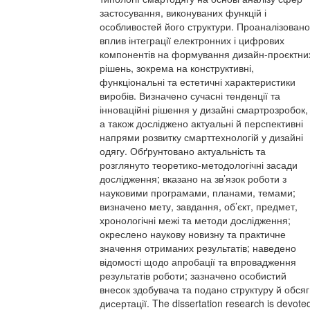
застосування, виконуваних функцій і
особливостей його структури. Проаналізовано
вплив інтеграції електронних і цифрових
компонентів на формування дизайн-проєктни
рішень, зокрема на конструктивні,
функціональні та естетичні характеристики
виробів. Визначено сучасні тенденції та
інноваційні рішення у дизайні смартрозробок,
а також досліджено актуальні й перспективні
напрями розвитку смарттехнологій у дизайні
одягу. Обґрунтовано актуальність та
розглянуто теоретико-методологічні засади
дослідження; вказано на зв’язок роботи з
науковими програмами, планами, темами;
визначено мету, завдання, об’єкт, предмет,
хронологічні межі та методи дослідження;
окреслено наукову новизну та практичне
значення отриманих результатів; наведено
відомості щодо апробації та впровадження
результатів роботи; зазначено особистий
внесок здобувача та подано структуру й обсяг
дисертації. The dissertation research is devote