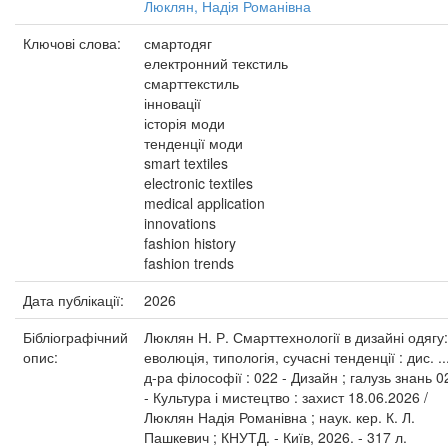
Люклян, Надія Романівна
Ключові слова:
смартодяг
електронний текстиль
смарттекстиль
інновації
історія моди
тенденції моди
smart textiles
electronic textiles
medical application
innovations
fashion history
fashion trends
Дата публікації:
2026
Бібліографічний
Люклян Н. Р. Смарттехнології в дизайні одягу:
опис:
еволюція, типологія, сучасні тенденції : дис. ..
д-ра філософії : 022 - Дизайн ; галузь знань 0
- Культура і мистецтво : захист 18.06.2026 /
Люклян Надія Романівна ; наук. кер. К. Л.
Пашкевич ; КНУТД. - Київ, 2026. - 317 л.