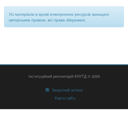
Усі матеріали в архіві електронних ресурсів захищені
авторським правом, всі права збережені.
Інституційний репозитарій КНУТД © 2026
Зворотний зв’язок
Карта сайту