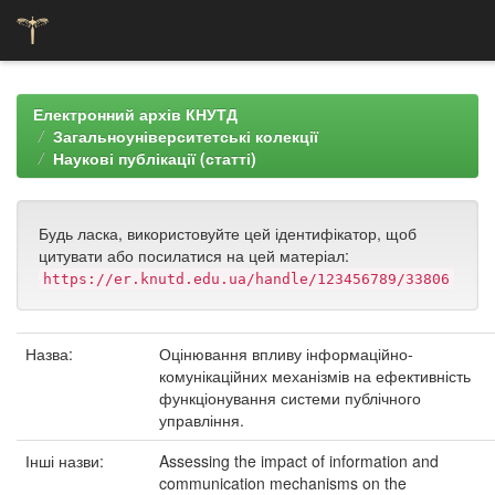
Skip
navigation
Електронний архів КНУТД
Загальноуніверситетські колекції
Наукові публікації (статті)
Будь ласка, використовуйте цей ідентифікатор, щоб
цитувати або посилатися на цей матеріал:
https://er.knutd.edu.ua/handle/123456789/33806
Назва:
Оцінювання впливу інформаційно-
комунікаційних механізмів на ефективність
функціонування системи публічного
управління.
Інші назви:
Assessing the impact of information and
communication mechanisms on the