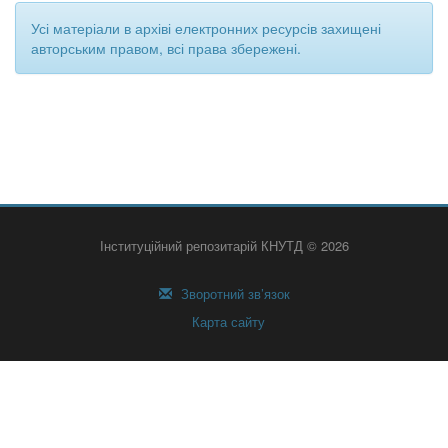
Усі матеріали в архіві електронних ресурсів захищені
авторським правом, всі права збережені.
Інституційний репозитарій КНУТД © 2026
Зворотний зв’язок
Карта сайту