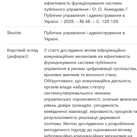
ефективність функціонування системи
публічного управління / О. О. Ахмедова //
Публічне управління і адміністрування в
Україні. – 2025. – № 48. – С. 125-129.
Source:
Публічне управління і адміністрування в
Україні.
Короткий огляд
У статті досліджено вплив інформаційно-
(реферат):
комунікаційних механізмів на ефективність
функціонування системи публічного
управління в умовах цифровізації суспільства
кризових викликів та воєнного стану.
Обґрунтовано, що комунікаційна діяльність
органів влади набуває статусу
системоутворювального чинника
управлінської спроможності, оскільки визнача
рівень довіри громадян, узгодженість
міжвідомчої взаємодії, керованість процесів т
результативність реалізації державної
політики. Метою дослідження є розроблення
методичного підходу до оцінювання впливу
інформаційно-комунікаційних механізмів на