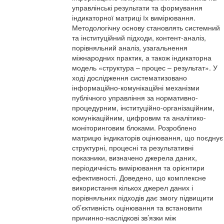
управлінські результати та формування
індикаторної матриці їх вимірювання.
Методологічну основу становлять системний
та інституційний підходи, контент-аналіз,
порівняльний аналіз, узагальнення
міжнародних практик, а також індикаторна
модель «структура – процес – результат». У
ході дослідження систематизовано
інформаційно-комунікаційні механізми
публічного управління за нормативно-
процедурним, інституційно-організаційним,
комунікаційним, цифровим та аналітико-
моніторинговим блоками. Розроблено
матрицю індикаторів оцінювання, що поєднує
структурні, процесні та результативні
показники, визначено джерела даних,
періодичність вимірювання та орієнтири
ефективності. Доведено, що комплексне
використання кількох джерел даних і
порівняльних підходів дає змогу підвищити
об’єктивність оцінювання та встановити
причинно-наслідкові зв’язки між