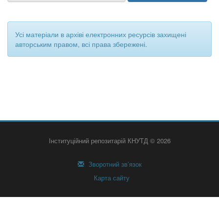
Усі матеріали в архіві електронних ресурсів захищені
авторським правом, всі права збережені.
Інституційний репозитарій КНУТД © 2026
Зворотний зв’язок
Карта сайту