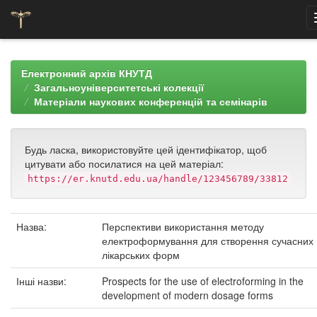
Skip
navigation
Електронний архів КНУТД
Загальноуніверситетські колекції
Матеріали наукових конференцій та семінарів
Будь ласка, використовуйте цей ідентифікатор, щоб
цитувати або посилатися на цей матеріал:
https://er.knutd.edu.ua/handle/123456789/33812
Назва:
Перспективи використання методу
електроформування для створення сучасних
лікарських форм
Інші назви:
Prospects for the use of electroforming in the
development of modern dosage forms