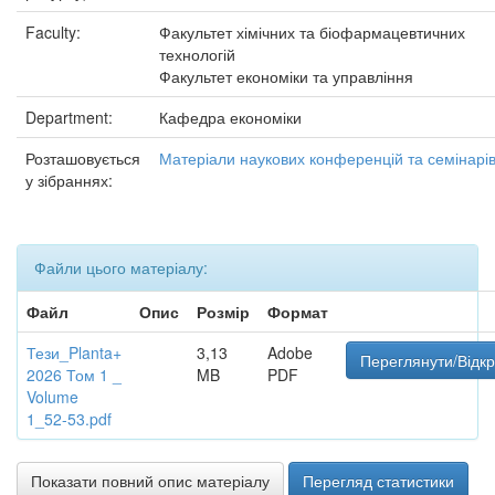
Faculty:
Факультет хімічних та біофармацевтичних
технологій
Факультет економіки та управління
Department:
Кафедра економіки
Розташовується
Матеріали наукових конференцій та семінарі
у зібраннях:
Файли цього матеріалу:
Файл
Опис
Розмір
Формат
Тези_Planta+
3,13
Adobe
Переглянути/Відк
2026 Том 1 _
MB
PDF
Volume
1_52-53.pdf
Показати повний опис матеріалу
Перегляд статистики