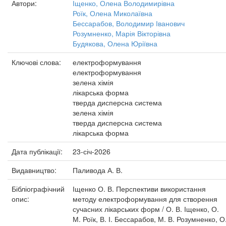
Автори:
Іщенко, Олена Володимирівна
Роїк, Олена Миколаївна
Бессарабов, Володимир Іванович
Розумненко, Марія Вікторівна
Будякова, Олена Юріївна
Ключові слова:
електроформування
електроформування
зелена хімія
лікарська форма
тверда дисперсна система
зелена хімія
тверда дисперсна система
лікарська форма
Дата публікації:
23-січ-2026
Видавництво:
Паливода А. В.
Бібліографічний
Іщенко О. В. Перспективи використання
опис:
методу електроформування для створення
сучасних лікарських форм / О. В. Іщенко, О.
М. Роїк, В. І. Бессарабов, М. В. Розумненко, О