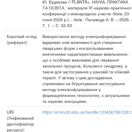
Ю. Будякова // PLANTA+. НАУКА, ПРАКТИКА
ТА ОСВІТА : матеріали VI науково-практичної
конференції з міжнародною участю (Київ, 23
січня 2026 р.). - Київ : Паливода А. В. – 2026. 
Т. 1. – С. 52-53.
Короткий огляд
Використання методу електроформування
(реферат):
відкриває нові можливості для створення
лікарських форм з контрольованими
кінетичними характеристиками вивільнення,
що є особливо важливим для лікування
запальних процесів, больового синдрому, а
також для застосування у рановій та опіковій
терапії. У зв’язку з цим дослідження,
спрямовані на бґрунтування застосування
методу електроформування у
фармацевтичних технологіях, є актуальними
та науково значущими.
URI
https://er.knutd.edu.ua/handle/123456789/3381
(Уніфікований
ідентифікатор
ресурсу):