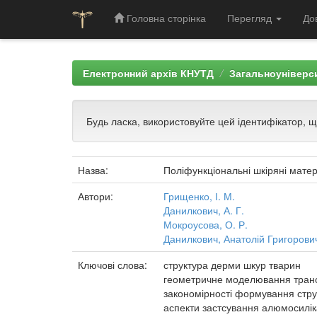
Головна сторінка
Перегляд
До
Skip
navigation
Електронний архів КНУТД
Загальноуніверси
Будь ласка, використовуйте цей ідентифікатор, 
Назва:
Поліфункціональні шкіряні матер
Автори:
Грищенко, І. М.
Данилкович, А. Г.
Мокроусова, О. Р.
Данилкович, Анатолій Григорови
Ключові слова:
структура дерми шкур тварин
геометричне моделювання транс
закономірності формування стр
аспекти застсування алюмосилік