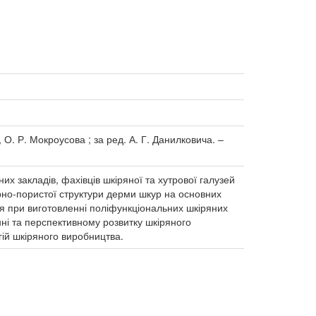
 О. Р. Мокроусова ; за ред. А. Г. Данилковича. –
их закладів, фахівців шкіряної та хутрової галузей
рно-пористої структури дерми шкур на основних
ня при виготовленні поліфункціональних шкіряних
нні та перспективному розвитку шкіряного
ій шкіряного виробництва.