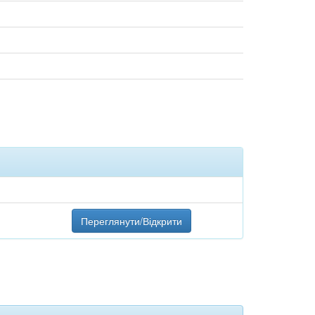
Переглянути/Відкрити