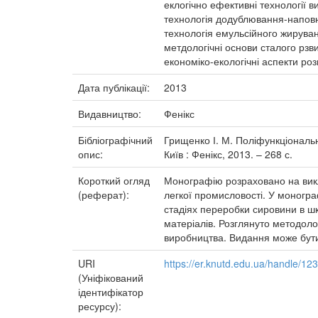
еклогічно ефективні технології 
технологія додублювання-напов
технологія емульсійного жирува
метдологічні основи сталого рзв
економіко-екологічні аспекти ро
Дата публікації:
2013
Видавництво:
Фенікс
Бібліографічний
Грищенко І. М. Поліфункціональні
опис:
Київ : Фенікс, 2013. – 268 с.
Короткий огляд
Монографію розраховано на викла
(реферат):
легкої промисловості. У моногр
стадіях переробки сировини в ш
матеріалів. Розглянуто методоло
виробництва. Видання може бути 
URI
https://er.knutd.edu.ua/handle/1
(Уніфікований
ідентифікатор
ресурсу):