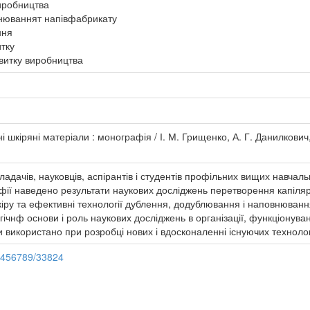
виробництва
нюваннят напівфабрикату
ння
итку
звитку виробництва
 шкіряні матеріали : монографія / І. М. Грищенко, А. Г. Данилкович,
дачів, науковців, аспірантів і студентів профільних вищих навчальн
афії наведено результати наукових досліджень перетворення капіля
кіру та ефективні технології дублення, додублювання і наповнюван
гічнф основи і роль наукових досліджень в організації, функціонува
використано при розробці нових і вдосконаленні існуючих технолог
23456789/33824