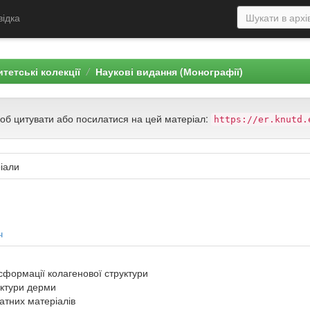
відка
тетські колекції
Наукові видання (Монографії)
щоб цитувати або посилатися на цей матеріал:
https://er.knutd.
іали
ч
формації колагенової структури
уктури дерми
атних матеріалів