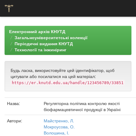
Skip
navigation
Електронний архів КНУТД
Загальноуніверситетські колекції
Періодичні видання КНУТД
Технології та інжиніринг
Будь ласка, використовуйте цей ідентифікатор, щоб
цитувати або посилатися на цей матеріал:
https://er.knutd.edu.ua/handle/123456789/33851
Назва:
Регуляторна політика контролю якості
біофармацевтичної продукції в Україні
Автори:
Майстренко, Л.
Мокроусова, О.
Волошина, І.