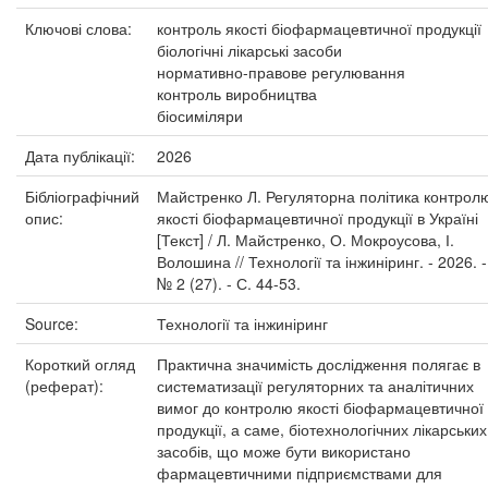
Ключові слова:
контроль якості біофармацевтичної продукції
біологічні лікарські засоби
нормативно-правове регулювання
контроль виробництва
біосиміляри
Дата публікації:
2026
Бібліографічний
Майстренко Л. Регуляторна політика контрол
опис:
якості біофармацевтичної продукції в Україні
[Текст] / Л. Майстренко, О. Мокроусова, І.
Волошина // Технології та інжиніринг. - 2026. -
№ 2 (27). - С. 44-53.
Source:
Технології та інжиніринг
Короткий огляд
Практична значимість дослідження полягає в
(реферат):
систематизації регуляторних та аналітичних
вимог до контролю якості біофармацевтичної
продукції, а саме, біотехнологічних лікарських
засобів, що може бути використано
фармацевтичними підприємствами для