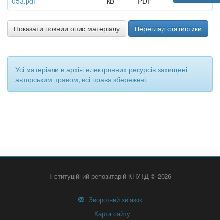
053.pdf
kB
PDF
Показати повний опис матеріалу
Перегляд статистики
Усі матеріали в архіві електронних ресурсів захищені
авторським правом, всі права збережені.
Інституційний репозитарій КНУТД © 2026
Зворотний зв’язок
Карта сайту