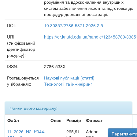
розуміння та вдосконалення внутрішніх
систем забезпечення якості та підготовки до
процедур державної реєстрації.
DOI:
10.30857/2786-5371.2026.2.5
URI
https://er.knutd.edu.ua/handle/123456789/3385
(Уніфікований
ідентифікатор
ресурсу):
ISSN:
2786-538X
Розташовується
Наукові публікації (статті)
у зібраннях:
Технології та інжиніринг
Файли цього матеріалу:
Файл
Опис
Розмір
Формат
TI_2026_N2_P044-
265,91
Adobe
Переглянути