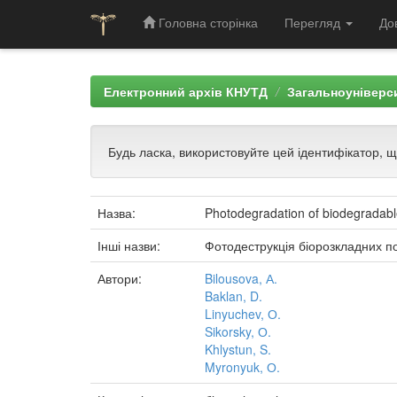
Головна сторінка
Перегляд
До
Skip
navigation
Електронний архів КНУТД
Загальноуніверси
Будь ласка, використовуйте цей ідентифікатор, 
Назва:
Photodegradation of biodegradabl
Інші назви:
Фотодеструкція біорозкладних по
Автори:
Bilousova, А.
Baklan, D.
Linyuchev, О.
Sikorsky, О.
Khlystun, S.
Myronyuk, О.