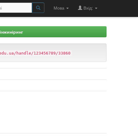
Мова
Вхід:
 інжиніринг
edu.ua/handle/123456789/33860