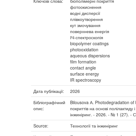
Ключові слова:
біополімерні покриття
фотоокиснення
водні дисперсії
плівкоутворення
кут змочування
поверхнева енергія
ІЧ-спектроскопія
biopolymer coatings
photooxidation
aqueous dispersions
film formation
contact angle
surface energy
IR spectroscopy
Дата публікації:
2026
Бібліографічний
Bilousova А. Photodegradation of
опис:
покриттів на основі полілактиду і 
інжиніринг. - 2026. - № 1 (27). - С
Source:
Технології та інжиніринг