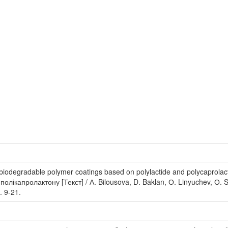
 biodegradable polymer coatings based on polylactide and polycapro
полікапролактону [Текст] / А. Bilousova, D. Baklan, О. Linyuchev, О. S
. 9-21.