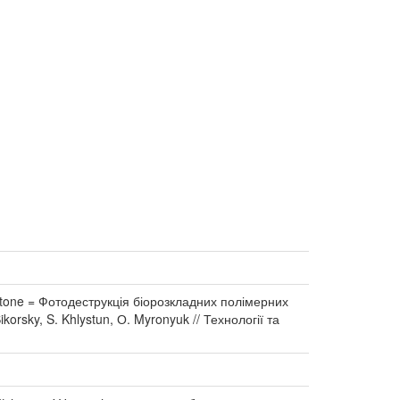
lactone = Фотодеструкція біорозкладних полімерних
ikorsky, S. Khlystun, О. Myronyuk // Технології та