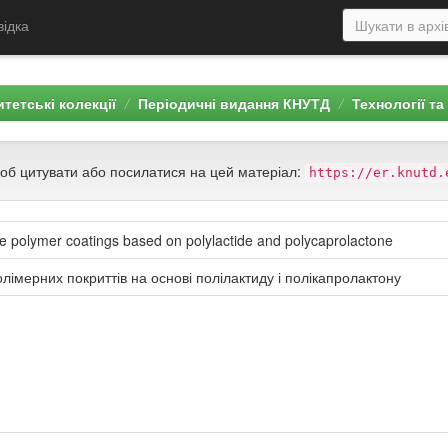
відка
тетські колекції
Періодичні видання КНУТД
Технології та
щоб цитувати або посилатися на цей матеріал:
https://er.knutd.
e polymer coatings based on polylactide and polycaprolactone
лімерних покриттів на основі полілактиду і полікапролактону