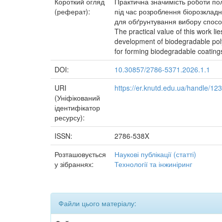
Короткий огляд
Практична значимість роботи пол
(реферат):
під час розроблення біорозклад
для обґрунтування вибору спосо
The practical value of this work li
development of biodegradable poly
for forming biodegradable coatings
DOI:
10.30857/2786-5371.2026.1.1
URI
https://er.knutd.edu.ua/handle/1
(Уніфікований
ідентифікатор
ресурсу):
ISSN:
2786-538X
Розташовується
Наукові публікації (статті)
у зібраннях:
Технології та інжиніринг
Файли цього матеріалу: