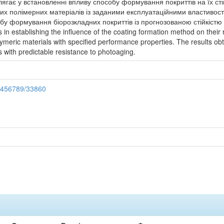
ягає у встановленні впливу способу формування покриттів на їх ст
них полімерних матеріалів із заданими експлуатаційними властивост
бу формування біорозкладних покриттів із прогнозованою стійкістю
es in establishing the influence of the coating formation method on their
meric materials with specified performance properties. The results obt
 with predictable resistance to photoaging.
23456789/33860