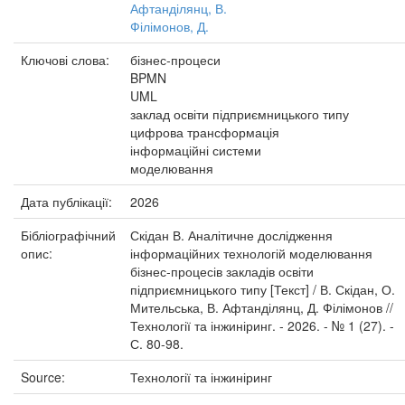
Афтанділянц, В.
Філімонов, Д.
Ключові слова:
бізнес-процеси
BPMN
UML
заклад освіти підприємницького типу
цифрова трансформація
інформаційні системи
моделювання
Дата публікації:
2026
Бібліографічний
Скідан В. Аналітичне дослідження
опис:
інформаційних технологій моделювання
бізнес-процесів закладів освіти
підприємницького типу [Текст] / В. Скідан, О.
Мительська, В. Афтанділянц, Д. Філімонов //
Технології та інжиніринг. - 2026. - № 1 (27). -
С. 80-98.
Source:
Технології та інжиніринг