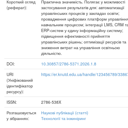
Короткий огляд
Практична значимість. Полягає у можливості
(реферат):
застосування результатів для: автоматизації
управлінських процесів у закладах освіти;
провадження цифрових платформ управлінн
навчальним процесом; інтеграції LMS, CRM т
ERP-систем у єдину інформаційну систему;
підвищення ефективності прийняття
управлінських рішень; оптимізації ресурсів та
зниження витрат на управління освітньою
діяльністю.
DOI:
10.30857/2786-5371.2026.1.8
URI
https://er.knutd.edu.ua/handle/123456789/3386
(Уніфікований
ідентифікатор
ресурсу):
ISSN:
2786-538X
Розташовується
Наукові публікації (статті)
у зібраннях:
Технології та інжиніринг