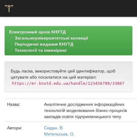
Skip
navigation
Електронний архів КНУТД
Загальноуніверситетські колекції
Періодичні видання КНУТД
Технології та інжиніринг
Будь ласка, використовуйте цей ідентифікатор, щоб
цитувати або посилатися на цей матеріал:
https://er.knutd.edu.ua/handle/123456789/33867
Назва:
Аналітичне дослідження інформаційних
технологій моделювання бізнес-процесів
закладів освіти підприємницького типу
Автори:
Скідан, В.
Мительська, О.