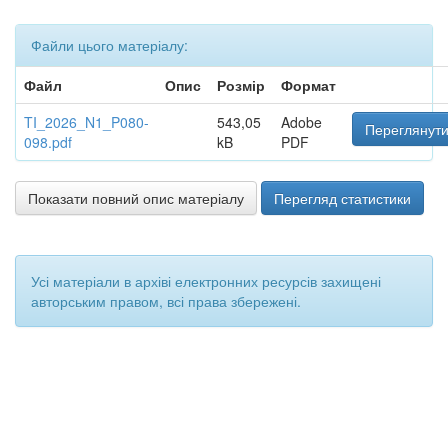
Файли цього матеріалу:
Файл
Опис
Розмір
Формат
TI_2026_N1_P080-
543,05
Adobe
Переглянути
098.pdf
kB
PDF
Показати повний опис матеріалу
Перегляд статистики
Усі матеріали в архіві електронних ресурсів захищені
авторським правом, всі права збережені.