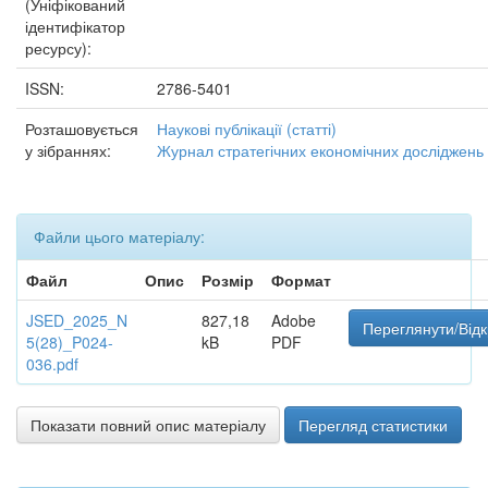
(Уніфікований
ідентифікатор
ресурсу):
ISSN:
2786-5401
Розташовується
Наукові публікації (статті)
у зібраннях:
Журнал стратегічних економічних досліджень
Файли цього матеріалу:
Файл
Опис
Розмір
Формат
JSED_2025_N
827,18
Adobe
Переглянути/Від
5(28)_P024-
kB
PDF
036.pdf
Показати повний опис матеріалу
Перегляд статистики