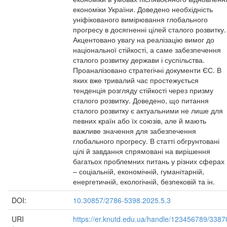
економіки України. Доведено необхідність
уніфікованого вимірювання глобального
прогресу в досягненні цілей сталого розвитку.
Акцентовано увагу на реалізацію вимог до
національної стійкості, а саме забезпечення
сталого розвитку держави і суспільства.
Проаналізовано стратегічні документи ЄС. В
яких вже тривалий час простежується
тенденція розгляду стійкості через призму
сталого розвитку. Доведено, що питання
сталого розвитку є актуальними не лише для
певних країн або їх союзів, але й мають
важливе значення для забезпечення
глобального прогресу. В статті обгрунтовані
цілі й завдання спрямовані на вирішення
багатьох проблемних питань у різних сферах
– соціальній, економічній, гуманітарній,
енергетичній, екологічній, безпековій та ін.
DOI:
10.30857/2786-5398.2025.5.3
URI
https://er.knutd.edu.ua/handle/123456789/3387