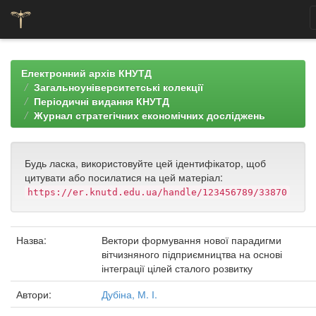
Skip
navigation
Електронний архів КНУТД
Загальноуніверситетські колекції
Періодичні видання КНУТД
Журнал стратегічних економічних досліджень
Будь ласка, використовуйте цей ідентифікатор, щоб
цитувати або посилатися на цей матеріал:
https://er.knutd.edu.ua/handle/123456789/33870
Назва:
Вектори формування нової парадигми
вітчизняного підприємництва на основі
інтеграції цілей сталого розвитку
Автори:
Дубіна, М. І.