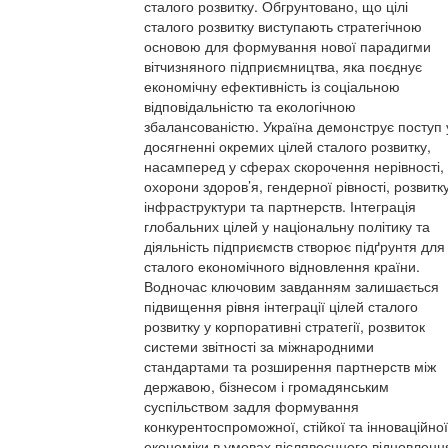
сталого розвитку. Обгрунтовано, що цілі
сталого розвитку виступають стратегічною
основою для формування нової парадигми
вітчизняного підприємництва, яка поєднує
економічну ефективність із соціальною
відповідальністю та екологічною
збалансованістю. Україна демонструє поступ 
досягненні окремих цілей сталого розвитку,
насамперед у сферах скорочення нерівності,
охорони здоров’я, гендерної рівності, розвитк
інфраструктури та партнерств. Інтеграція
глобальних цілей у національну політику та
діяльність підприємств створює підґрунтя для
сталого економічного відновлення країни.
Водночас ключовим завданням залишається
підвищення рівня інтеграції цілей сталого
розвитку у корпоративні стратегії, розвиток
системи звітності за міжнародними
стандартами та розширення партнерств між
державою, бізнесом і громадянським
суспільством задля формування
конкурентоспроможної, стійкої та інноваційної
економіки в умовах післявоєнного відновленн