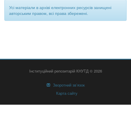
Усі матеріали в архіві електронних ресурсів захищені
авторським правом, всі права збережені.
Інституційний репозитарій КНУТД © 2026
Зворотний зв’язок
Карта сайту