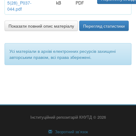
5(28)_P037-
kB
PDF
044.pdf
Показати повний опис матеріалу
Перегляд статистики
Усі матеріали в архіві електронних ресурсів захищені
авторським правом, всі права збережені.
Інституційний репозитарій КНУТД © 2026
Зворотний зв’язок