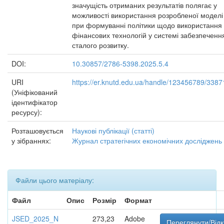
значущість отриманих результатів полягає у
можливості використання розробленої моделі
при формуванні політики щодо використання
фінансових технологій у системі забезпеченн
сталого розвитку.
DOI:
10.30857/2786-5398.2025.5.4
URI
https://er.knutd.edu.ua/handle/123456789/3387
(Уніфікований
ідентифікатор
ресурсу):
Розташовується
Наукові публікації (статті)
у зібраннях:
Журнал стратегічних економічних досліджень
Файли цього матеріалу:
Файл
Опис
Розмір
Формат
JSED_2025_N
273,23
Adobe
Переглянути/Від