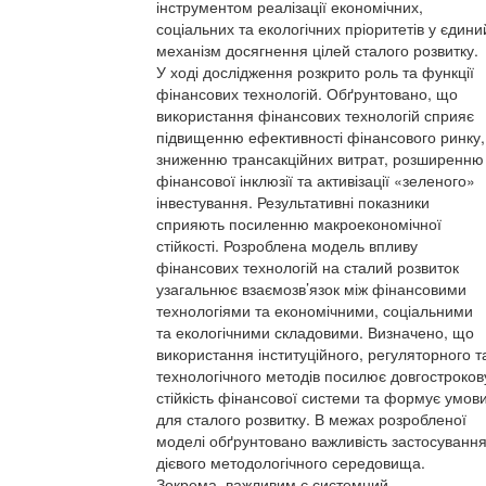
інструментом реалізації економічних,
соціальних та екологічних пріоритетів у єдини
механізм досягнення цілей сталого розвитку.
У ході дослідження розкрито роль та функції
фінансових технологій. Обґрунтовано, що
використання фінансових технологій сприяє
підвищенню ефективності фінансового ринку,
зниженню трансакційних витрат, розширенню
фінансової інклюзії та активізації «зеленого»
інвестування. Результативні показники
сприяють посиленню макроекономічної
стійкості. Розроблена модель впливу
фінансових технологій на сталий розвиток
узагальнює взаємозв’язок між фінансовими
технологіями та економічними, соціальними
та екологічними складовими. Визначено, що
використання інституційного, регуляторного т
технологічного методів посилює довгостроков
стійкість фінансової системи та формує умов
для сталого розвитку. В межах розробленої
моделі обґрунтовано важливість застосуванн
дієвого методологічного середовища.
Зокрема, важливим є системний,