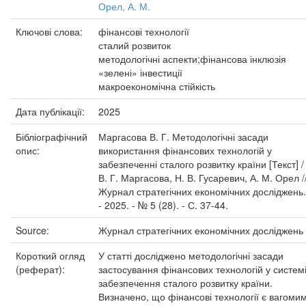
Орел, А. М.
Ключові слова:
фінансові технології
сталий розвиток
методологічні аспекти;фінансова інклюзія
«зелені» інвестиції
макроекономічна стійкість
Дата публікації:
2025
Бібліографічний
Маргасова В. Г. Методологічні засади
опис:
використання фінансових технологій у
забезпеченні сталого розвитку країни [Текст] /
В. Г. Маргасова, Н. В. Гусаревич, А. М. Орел /
Журнал стратегічних економічних досліджень.
- 2025. - № 5 (28). - С. 37-44.
Source:
Журнал стратегічних економічних досліджень
Короткий огляд
У статті досліджено методологічні засади
(реферат):
застосування фінансових технологій у систем
забезпечення сталого розвитку країни.
Визначено, що фінансові технології є вагоми