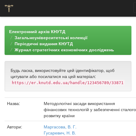
Skip
navigation
Електронний архів КНУТД
Загальноуніверситетські колекції
Періодичні видання КНУТД
Журнал стратегічних економічних досліджень
Будь ласка, використовуйте цей ідентифікатор, щоб
цитувати або посилатися на цей матеріал:
https://er.knutd.edu.ua/handle/123456789/33871
Назва:
Методологічні засади використання
фінансових технологій у забезпеченні сталого
розвитку країни
Автори:
Маргасова, В. Г.
Гусаревич, Н. В.