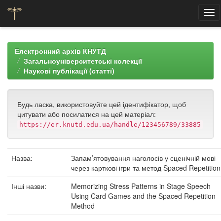
Skip
navigation
Електронний архів КНУТД
Загальноуніверситетські колекції
Наукові публікації (статті)
Будь ласка, використовуйте цей ідентифікатор, щоб
цитувати або посилатися на цей матеріал:
https://er.knutd.edu.ua/handle/123456789/33885
Назва:
Запам’ятовування наголосів у сценічній мові
через карткові ігри та метод Spaced Repetition
Інші назви:
Memorizing Stress Patterns in Stage Speech
Using Card Games and the Spaced Repetition
Method