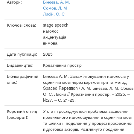
Автори:
Бінєєва, А. М.
Сомов, Л. М
Лисій, О. С
Ключові слова:
stage speech
наголос
акцентуація
вимова
Дата публікації:
2025
Видавництво:
Креативний простір
Бібліографічний
Бінєєва А. М. Запам’ятовування наголосів у
опис:
сценічній мові через карткові ігри та метод
Spaced Repetition / А. М. Бінєєва, Л. М. Сомов
О. С. Лисий // Креативний простір. – 2025. –
№27. – С. 21-23.
Короткий огляд
У статті досліджується проблема засвоєння
(реферат):
правильного наголошування в сценічній мові
та шляхи її подолання у процесі професійної
підготовки акторів. Розглянуто поєднання