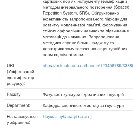
карткових ігор як інструменту гейміфікації з
методом інтервального повторення (Spaced
Repetition System, SRS). Обґрунтовано
ефективність запропонованого підходу для
розвитку мовленнєвої пам’яті, формування
стійких орфоепічних навичок та підвищення
мотивації до навчання. Запропонована
методика сприяє більш швидкому та
довготривалому засвоєнню акцентуаційних
норм сценічної мови.
URI
https://er.knutd.edu.ua/handle/123456789/3388
(Уніфікований
ідентифікатор
ресурсу):
Faculty:
Факультет культури і креативних індустрій
Department:
Кафедра сценічного мистецтва і культури
Розташовується
Наукові публікації (статті)
у зібраннях: