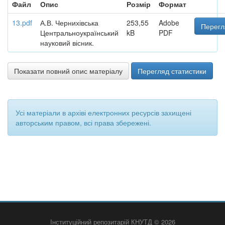
Файл
Опис
Розмір
Формат
13.pdf
А.В. Чернихівська
253,55
Adobe
Перегл
Центральноукраїнський
kB
PDF
науковий вісник.
Показати повний опис матеріалу
Перегляд статистики
Усі матеріали в архіві електронних ресурсів захищені
авторським правом, всі права збережені.
Інституційний репозитарій КНУТД © 2026