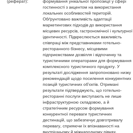
(реферат):
формування унікальної пропозиції у сфері
гостинності з акцентом на використання
локальних особливостей територій.
Обґрунтовано важливість адаптації
маркетингових підходів до використання
місцевих ресурсів, гастрономічної і культурної
ідентичності. Підкреслюється важливість
співпраці між представниками готельно-
ресторанного бізнесу, місцевими
підприємствами дозвілля і відпочинку та
туристичними операторами для формування
комплексного туристичного продукту. У
результаті дослідження запропоновано низку
рекомендацій щодо посилення конкурентних
позицій туристичних об'єктів. Отримані
результати підтверджують, що готельно-
ресторанні послуги виступають не лише
інфраструктурною складовою, а й
стратегічним ресурсом формування
конкурентної переваги туристичних
дестинацій, що забезпечує довготривалу
перевагу, сприяючи їх впізнаваності на
внутрішньому й міжнародному рівнях.