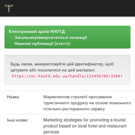
Skip
navigation
Електронний архів КНУТД
Загальноуніверситетські колекції
Наукові публікації (статті)
Будь ласка, використовуйте цей ідентифікатор, щоб
цитувати або посилатися на цей матеріал:
https://er.knutd.edu.ua/handle/123456789/33897
Назва:
Маркетингові стратегії просування
туристичного продукту на основі локального
готельно-ресторанного сервісу
Інші назви:
Marketing strategies for promoting a tourist
product based on local hotel and restaurant
services