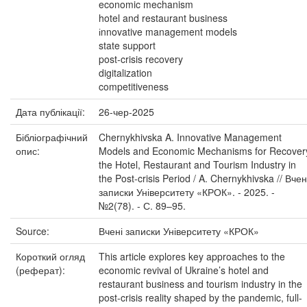
economic mechanism
hotel and restaurant business
іnnovative management models
state support
post-crisis recovery
digitalization
competitiveness
Дата публікації:
26-чер-2025
Бібліографічний
Chernykhivska A. Innovative Management
опис:
Models and Economic Mechanisms for Recover
the Hotel, Restaurant and Tourism Industry in
the Post-crisis Period / A. Chernykhivska // Вчен
записки Університету «КРОК». - 2025. -
№2(78). - С. 89–95.
Source:
Вчені записки Університету «КРОК»
Короткий огляд
This article explores key approaches to the
(реферат):
economic revival of Ukraine’s hotel and
restaurant business and tourism industry in the
post-crisis reality shaped by the pandemic, full-