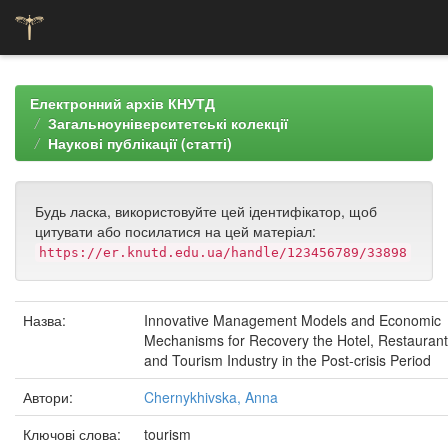
Skip
navigation
Електронний архів КНУТД
Загальноуніверситетські колекції
Наукові публікації (статті)
Будь ласка, використовуйте цей ідентифікатор, щоб
цитувати або посилатися на цей матеріал:
https://er.knutd.edu.ua/handle/123456789/33898
Назва:
Innovative Management Models and Economic
Mechanisms for Recovery the Hotel, Restaurant
and Tourism Industry in the Post-crisis Period
Автори:
Chernykhivska, Anna
Ключові слова:
tourism