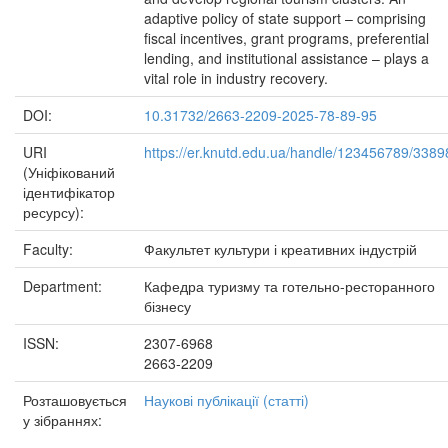
adaptive policy of state support – comprising
fiscal incentives, grant programs, preferential
lending, and institutional assistance – plays a
vital role in industry recovery.
DOI:
10.31732/2663-2209-2025-78-89-95
URI
https://er.knutd.edu.ua/handle/123456789/3389
(Уніфікований
ідентифікатор
ресурсу):
Faculty:
Факультет культури і креативних індустрій
Department:
Кафедра туризму та готельно-ресторанного
бізнесу
ISSN:
2307-6968
2663-2209
Розташовується
Наукові публікації (статті)
у зібраннях: