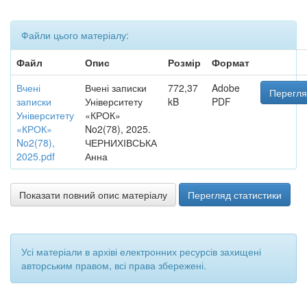
Файли цього матеріалу:
Файл
Опис
Розмір
Формат
Вчені
Вчені записки
772,37
Adobe
Перегля
записки
Університету
kB
PDF
Університету
«КРОК»
«КРОК»
No2(78), 2025.
No2(78),
ЧЕРНИХІВСЬКА
2025.pdf
Анна
Показати повний опис матеріалу
Перегляд статистики
Усі матеріали в архіві електронних ресурсів захищені
авторським правом, всі права збережені.