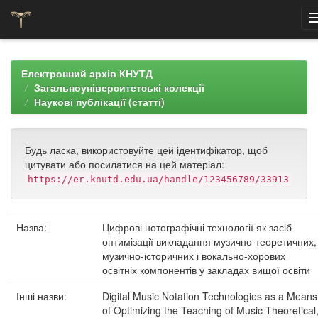
Skip
navigation
Електронний архів КНУТД
Загальноуніверситетські колекції
Наукові публікації (статті)
Будь ласка, використовуйте цей ідентифікатор, щоб
цитувати або посилатися на цей матеріал:
https://er.knutd.edu.ua/handle/123456789/33913
Назва:
Цифрові нотографічні технології як засіб
оптимізації викладання музично-теоретичних,
музично-історичних і вокально-хорових
освітніх компонентів у закладах вищої освіти
Інші назви:
Digital Music Notation Technologies as a Means
of Optimizing the Teaching of Music-Theoretical