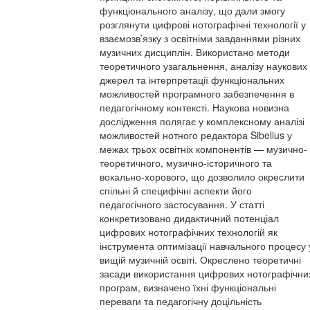
функціонального аналізу, що дали змогу
розглянути цифрові нотографічні технології у
взаємозв’язку з освітніми завданнями різних
музичних дисциплін. Використано методи
теоретичного узагальнення, аналізу наукових
джерел та інтерпретації функціональних
можливостей програмного забезпечення в
педагогічному контексті. Наукова новизна
дослідження полягає у комплексному аналізі
можливостей нотного редактора Sibelius у
межах трьох освітніх компонентів — музично-
теоретичного, музично-історичного та
вокально-хорового, що дозволило окреслити
спільні й специфічні аспекти його
педагогічного застосування. У статті
конкретизовано дидактичний потенціал
цифрових нотографічних технологій як
інструмента оптимізації навчального процесу 
вищій музичній освіті. Окреслено теоретичні
засади використання цифрових нотографічни
програм, визначено їхні функціональні
переваги та педагогічну доцільність