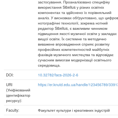
застосування. Проаналізовано специфіку
використання Sibelius у різних освітніх
компонентах та здійснено їх порівняльний
аналіз. У висновках обґрунтовано, що цифров
нотографічні технології, зокрема нотний
редактор Sibelius, є важливим чинником
підвищення якості музичної освіти у закладах
вищої освіти. Їх системне та методично
виважене впровадження сприяє розвитку
професійних компетентностей майбутніх
фахівців музичного мистецтва та відповідає
сучасним вимогам модернізації освітнього
середовища.
DOI:
10.32782/facs-2026-2-6
URI
https://er.knutd.edu.ua/handle/123456789/3391
(Уніфікований
ідентифікатор
ресурсу):
Faculty:
Факультет культури і креативних індустрій