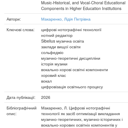
Music-Historical, and Vocal-Choral Educational
Components in Higher Education Institutions
Автори:
Макаренко, Лідія Петрівна
Ключові слова:
цифрові нотографічні технології
нотний редактор
Sibelius музична освіта
заклади вищої освіти
сольфеджіо
музично-теоретичні дисципліни
історія музики
вокально-хорові освітні компоненти
хоровий клас
вокал
цифровізація освітнього процесу
Дата публікації:
2026
Бібліографічний
Макаренко, Л. Цифрові нотографічні
опис:
технології як засіб оптимізації викладання
музично-теоретичних, музично-історичних і
вокально-хорових освітніх компонентів у