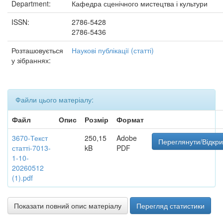
Department:
Кафедра сценічного мистецтва і культури
ISSN:
2786-5428
2786-5436
Розташовується
Наукові публікації (статті)
у зібраннях:
Файли цього матеріалу:
Файл
Опис
Розмір
Формат
3670-Текст
250,15
Adobe
Переглянути/Відкри
статті-7013-
kB
PDF
1-10-
20260512
(1).pdf
Показати повний опис матеріалу
Перегляд статистики