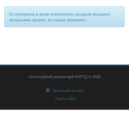
Усі матеріали в архіві електронних ресурсів захищені
авторським правом, всі права збережені.
Інституційний репозитарій КНУТД © 2026
Зворотний зв’язок
Карта сайту