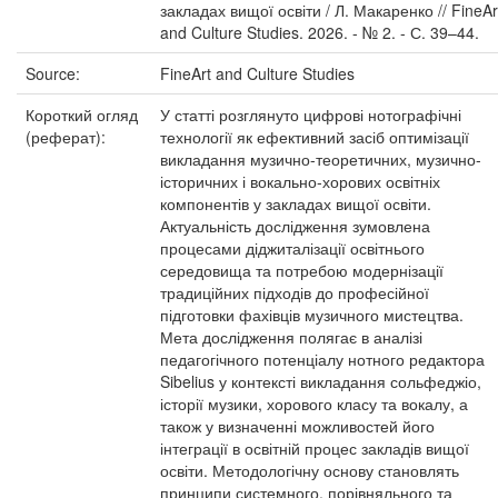
закладах вищої освіти / Л. Макаренко // FineAr
and Culture Studies. 2026. - № 2. - С. 39–44.
Source:
FineArt and Culture Studies
Короткий огляд
У статті розглянуто цифрові нотографічні
(реферат):
технології як ефективний засіб оптимізації
викладання музично-теоретичних, музично-
історичних і вокально-хорових освітніх
компонентів у закладах вищої освіти.
Актуальність дослідження зумовлена
процесами діджиталізації освітнього
середовища та потребою модернізації
традиційних підходів до професійної
підготовки фахівців музичного мистецтва.
Мета дослідження полягає в аналізі
педагогічного потенціалу нотного редактора
Sibelius у контексті викладання сольфеджіо,
історії музики, хорового класу та вокалу, а
також у визначенні можливостей його
інтеграції в освітній процес закладів вищої
освіти. Методологічну основу становлять
принципи системного, порівняльного та