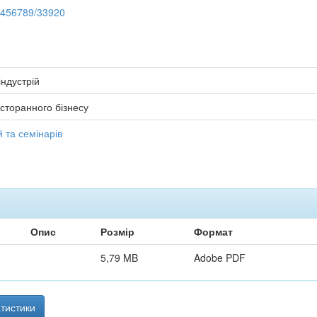
23456789/33920
індустрій
сторанного бізнесу
 та семінарів
Опис
Розмір
Формат
5,79 MB
Adobe PDF
тистики