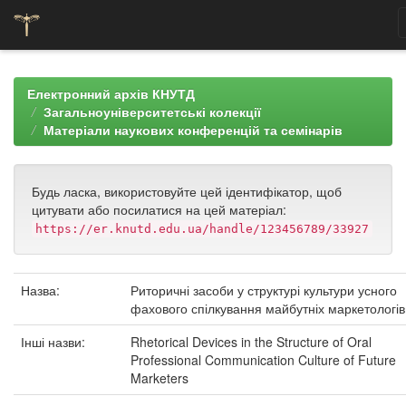
Skip
navigation
Електронний архів КНУТД
Загальноуніверситетські колекції
Матеріали наукових конференцій та семінарів
Будь ласка, використовуйте цей ідентифікатор, щоб
цитувати або посилатися на цей матеріал:
https://er.knutd.edu.ua/handle/123456789/33927
Назва:
Риторичні засоби у структурі культури усного
фахового спілкування майбутніх маркетологів
Інші назви:
Rhetorical Devices in the Structure of Oral
Professional Communication Culture of Future
Marketers