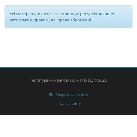
Усі матеріали в архіві електронних ресурсів захищені
авторським правом, всі права збережені.
Інституційний репозитарій КНУТД © 2026
Зворотний зв’язок
Карта сайту