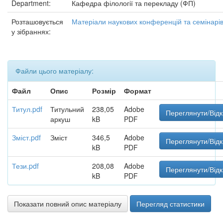
Department:
Кафедра філології та перекладу (ФП)
Розташовується
Матеріали наукових конференцій та семінарі
у зібраннях:
Файли цього матеріалу:
Файл
Опис
Розмір
Формат
Титул.pdf
Титульний
238,05
Adobe
Переглянути/Від
аркуш
kB
PDF
Зміст.pdf
Зміст
346,5
Adobe
Переглянути/Від
kB
PDF
Тези.pdf
208,08
Adobe
Переглянути/Від
kB
PDF
Показати повний опис матеріалу
Перегляд статистики