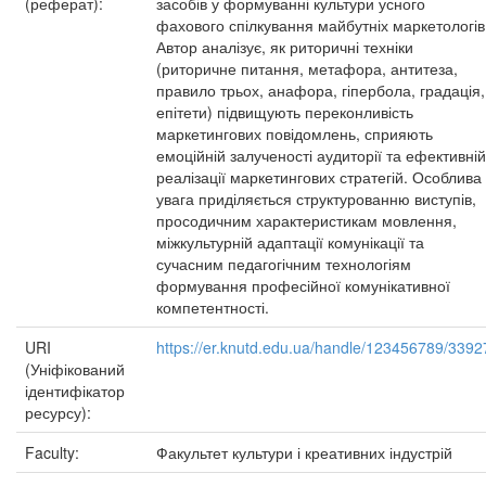
(реферат):
засобів у формуванні культури усного
фахового спілкування майбутніх маркетологів
Автор аналізує, як риторичні техніки
(риторичне питання, метафора, антитеза,
правило трьох, анафора, гіпербола, градація,
епітети) підвищують переконливість
маркетингових повідомлень, сприяють
емоційній залученості аудиторії та ефективній
реалізації маркетингових стратегій. Особлива
увага приділяється структурованню виступів,
просодичним характеристикам мовлення,
міжкультурній адаптації комунікації та
сучасним педагогічним технологіям
формування професійної комунікативної
компетентності.
URI
https://er.knutd.edu.ua/handle/123456789/3392
(Уніфікований
ідентифікатор
ресурсу):
Faculty:
Факультет культури і креативних індустрій