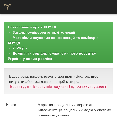
Skip
navigation
Електронний архів КНУТД
Загальноуніверситетські колекції
Матеріали наукових конференцій та семінарів
КНУТД
2026 рік
Домінанти соціально-економічного розвитку
України у нових реаліях
Будь ласка, використовуйте цей ідентифікатор, щоб
цитувати або посилатися на цей матеріал:
https://er.knutd.edu.ua/handle/123456789/33961
Назва:
Маркетинг соціальних мереж як
імплементація соціальних медіа у систему
бренд-комунікацій