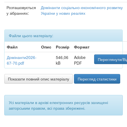
Розташовується
Домінанти соціально-економічного розвитку
у зібраннях:
України у нових реаліях
Файли цього матеріалу:
Файл
Опис
Розмір
Формат
Домінанти2026-
546,06
Adobe
Переглянути/Ві
67-70.pdf
kB
PDF
Показати повний опис матеріалу
Перегляд статистики
Усі матеріали в архіві електронних ресурсів захищені
авторським правом, всі права збережені.