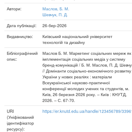
Автори:
Маслов, Б. М.
Шевчук, П. Д.
Дата публікації:
26-бер-2026
Видавництво:
Київський національний університет
технологій та дизайну
Бібліографічний
Маслов Б. М. Маркетинг соціальних мереж як
опис:
імплементація соціальних медіа у систему
бренд-комунікацій / Б. М. Маслов, П. Д. Шевчу
// Домінанти соціально-економічного розвитку
України у нових реаліях : матеріали
Всеукраїнської науково-практичної
конференції молодих учених та студентів, м.
Київ, 26 березня 2026 року. – Київ : КНУТД,
2026. – С. 67-70.
URI
https://er.knutd.edu.ua/handle/123456789/3396
(Уніфікований
ідентифікатор
ресурсу):