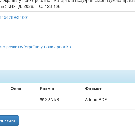
 України у нових реаліях : матеріали Всеукраїнської науково-практ
їв : КНУТД, 2026. – С. 123-126.
123456789/34001
го розвитку України у нових реаліях
Опис
Розмір
Формат
552,33 kB
Adobe PDF
тистики