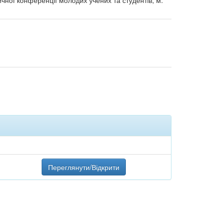
ичної конференції молодих учених та студентів, м.
Переглянути/Відкрити