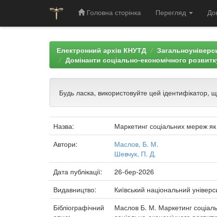
Головна сторінка
Перегляд
До
Skip
navigation
Електронний архів КНУТД
Загальноуніверси
Домінанти соціально-економічного розвитку
Будь ласка, використовуйте цей ідентифікатор, 
Назва:
Маркетинг соціальних мереж як 
Автори:
Маслов, Б. М.
Шевчук, П. Д.
Дата публікації:
26-бер-2026
Видавництво:
Київський національний універс
Бібліографічний
Маслов Б. М. Маркетинг соціаль