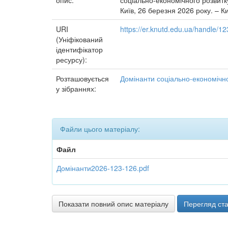
опис:
соціально-економічного розвитку
Київ, 26 березня 2026 року. – Ки
URI
https://er.knutd.edu.ua/handle/
(Уніфікований
ідентифікатор
ресурсу):
Розташовується
Домінанти соціально-економічно
у зібраннях:
Файли цього матеріалу:
Файл
Домінанти2026-123-126.pdf
Показати повний опис матеріалу
Перегляд ста