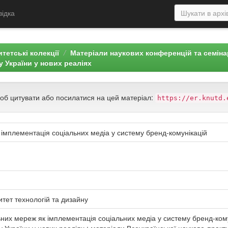
відка
тетські колекції
Матеріали наукових конференцій та семін
 України у нових реаліях
щоб цитувати або посилатися на цей матеріал:
https://er.knutd.
імплементація соціальних медіа у систему бренд-комунікацій
итет технологій та дизайну
них мереж як імплементація соціальних медіа у систему бренд-комуні