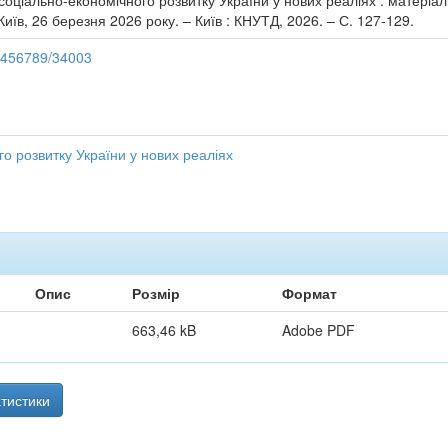
и соціально-економічного розвитку України у нових реаліях : матері
Київ, 26 березня 2026 року. – Київ : КНУТД, 2026. – С. 127-129.
23456789/34003
о розвитку України у нових реаліях
Опис
Розмір
Формат
663,46 kB
Adobe PDF
тистики