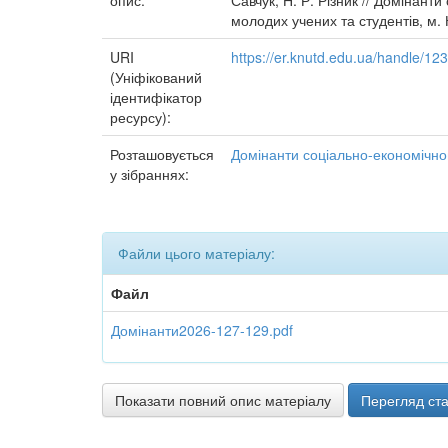
опис:
Савчук, Н. Р. Різник // Домінант
молодих учених та студентів, м. 
URI
https://er.knutd.edu.ua/handle/1
(Уніфікований
ідентифікатор
ресурсу):
Розташовується
Домінанти соціально-економічног
у зібраннях:
Файли цього матеріалу:
Файл
Домінанти2026-127-129.pdf
Показати повний опис матеріалу
Перегляд ста