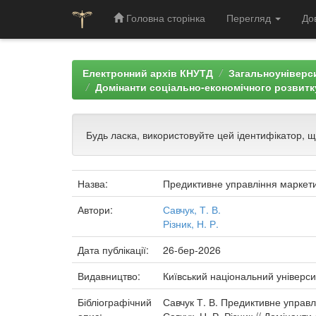
Головна сторінка
Перегляд
До
Skip
navigation
Електронний архів КНУТД
Загальноуніверси
Домінанти соціально-економічного розвитку
Будь ласка, використовуйте цей ідентифікатор, 
Назва:
Предиктивне управління маркети
Автори:
Савчук, Т. В.
Різник, Н. Р.
Дата публікації:
26-бер-2026
Видавництво:
Київський національний універси
Бібліографічний
Савчук Т. В. Предиктивне управл