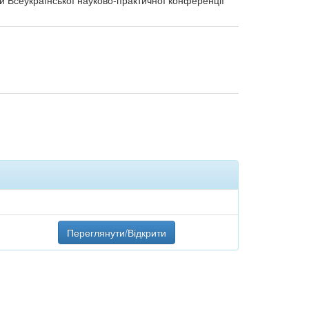
али Всеукраїнської науково-практичної конференції
Переглянути/Відкрити