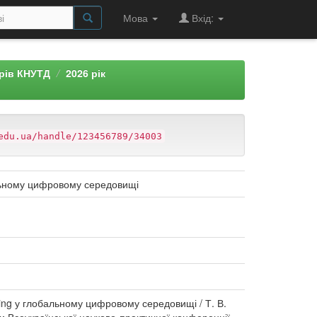
Мова
Вхід:
арів КНУТД
2026 рік
edu.ua/handle/123456789/34003
альному цифровому середовищі
ing у глобальному цифровому середовищі / Т. В.