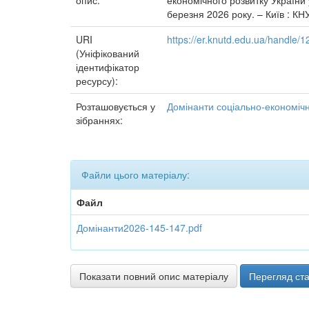
опис:
економічного розвитку України 
березня 2026 року. – Київ : КН
URI
https://er.knutd.edu.ua/handle
(Уніфікований
ідентифікатор
ресурсу):
Розташовується у
Домінанти соціально-економічн
зібраннях:
Файли цього матеріалу:
Файл
Домінанти2026-145-147.pdf
Показати повний опис матеріалу
Перегляд ста