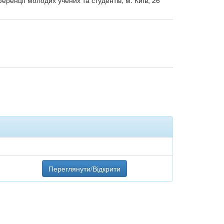
еренції молодих учених та студентів, м. Київ, 26
Переглянути/Відкрити