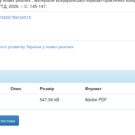
у нових реаліях : матеріали Всеукраїнської науково-практичної конф
УТД, 2026. – С. 145-147.
/123456789/34015
ого розвитку України у нових реаліях
Опис
Розмір
Формат
547,56 kB
Adobe PDF
тистики