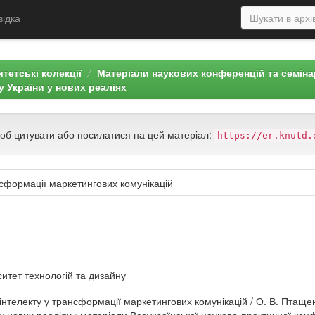
відка
тетські колекції
Матеріали наукових конференцій та семін
 України у нових реаліях
щоб цитувати або посилатися на цей матеріал:
https://er.knutd.
нсформації маркетингових комунікацій
ситет технологій та дизайну
нтелекту у трансформації маркетингових комунікацій / О. В. Птащен