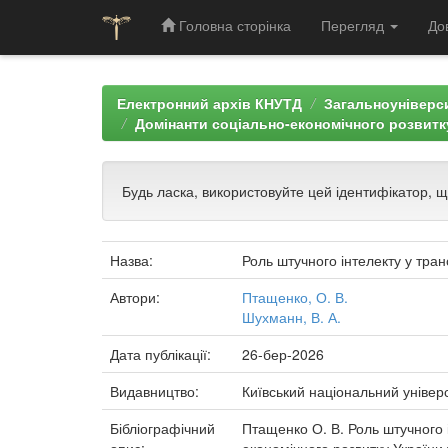
Головна сторінка
Перегляд
До
Skip
navigation
Електронний архів КНУТД
Загальноуніверси
Домінанти соціально-економічного розвитку
Будь ласка, використовуйте цей ідентифікатор, 
Назва:
Роль штучного інтелекту у тра
Автори:
Птащенко, О. В.
Шухманн, В. А.
Дата публікації:
26-бер-2026
Видавництво:
Київський національний універ
Бібліографічний
Птащенко О. В. Роль штучного і