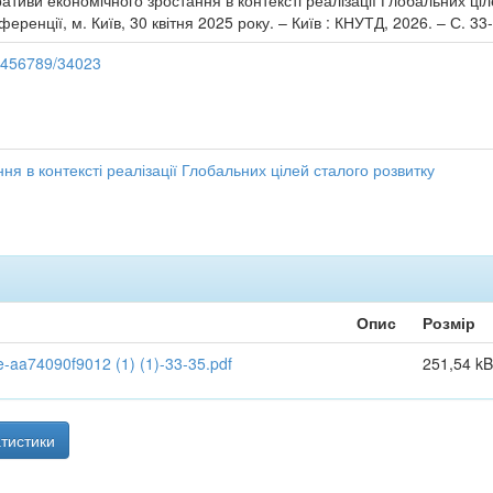
ативи економічного зростання в контексті реалізації Глобальних ціл
еренції, м. Київ, 30 квітня 2025 року. – Київ : КНУТД, 2026. – С. 33
23456789/34023
ня в контексті реалізації Глобальних цілей сталого розвитку
Опис
Розмір
aa74090f9012 (1) (1)-33-35.pdf
251,54 kB
тистики