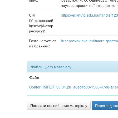
опис:
Севастюк, Р. О. Одинець // Імпер
науково-практичної Інтернет-конф
URI
https://er.knutd.edu.ua/handle/1
(Уніфікований
ідентифікатор
ресурсу):
Розташовується
Імперативи економічного зростан
у зібраннях:
Файли цього матеріалу:
Файл
Confer_IMPER_30.04.26_a8ec4b30-1580-47e8-a4ee-
Показати повний опис матеріалу
Перегляд ста