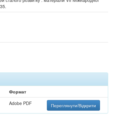
ей сталого розвитку : матеріали VІІ Міжнародної
-35.
Формат
Adobe PDF
Переглянути/Відкрити