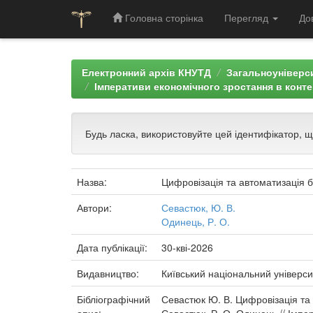
Головна сторінка
Перегляд
До
Skip
navigation
Електронний архів КНУТД
Загальноуніверси
Імперативи економічного зростання в конте
Будь ласка, використовуйте цей ідентифікатор, 
Назва:
Цифровізація та автоматизація б
Автори:
Севастюк, Ю. В.
Одинець, Р. О.
Дата публікації:
30-кві-2026
Видавництво:
Київський національний універси
Бібліографічний
Севастюк Ю. В. Цифровізація та 