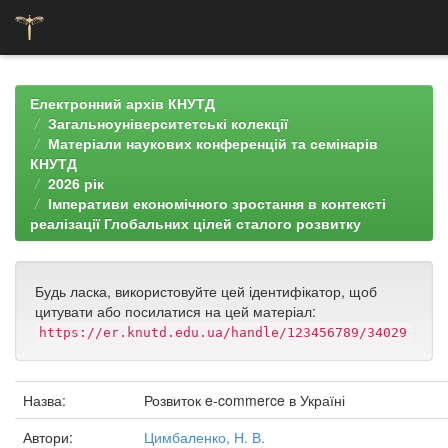
Skip
navigation
Електронний архів КНУТД
Загальноуніверситетські колекції
Матеріали наукових конференцій та семінарів
КНУТД
2026 рік
Імперативи економічного зростання в контексті
реалізації Глобальних цілей сталого розвитку
Будь ласка, використовуйте цей ідентифікатор, щоб
цитувати або посилатися на цей матеріал:
https://er.knutd.edu.ua/handle/123456789/34029
Назва:
Розвиток e-commerce в Україні
Автори:
Цимбаленко, Н. В.