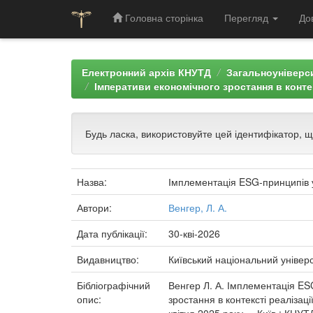
Головна сторінка
Перегляд
До
Skip
navigation
Електронний архів КНУТД
Загальноуніверси
Імперативи економічного зростання в конте
Будь ласка, використовуйте цей ідентифікатор, 
Назва:
Імплементація ESG-принципів 
Автори:
Венгер, Л. А.
Дата публікації:
30-кві-2026
Видавництво:
Київський національний універс
Бібліографічний
Венгер Л. А. Імплементація ESG
опис:
зростання в контексті реалізац