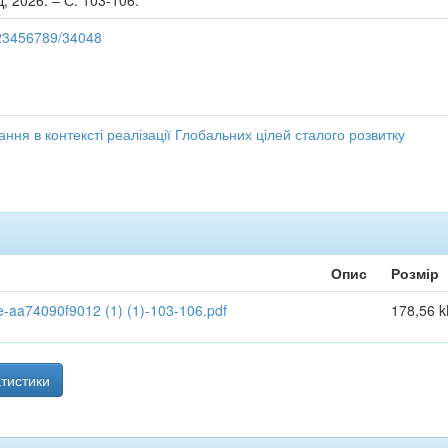
Д, 2026. – С. 103-106.
/123456789/34048
ння в контексті реалізації Глобальних цілей сталого розвитку
Опис
Розмір
aa74090f9012 (1) (1)-103-106.pdf
178,56 k
тистики