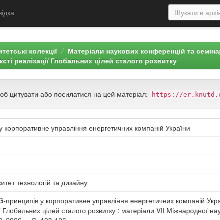
відка
тетські колекції
Матеріали наукових конференцій та семін
ксті реалізації Глобальних цілей сталого розвитку
щоб цитувати або посилатися на цей матеріал:
https://er.knutd.
у корпоративне управління енергетичних компаній України
итет технологій та дизайну
-принципів у корпоративне управління енергетичних компаній Украї
ії Глобальних цілей сталого розвитку : матеріали VІІ Міжнародної на