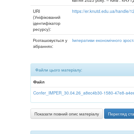
квітня 2025 року. – Київ : КНУТ
URI
https://er.knutd.edu.ua/handle
(Уніфікований
ідентифікатор
ресурсу):
Розташовується у
Імперативи економічного зроста
зібраннях:
Файли цього матеріалу:
Файл
Confer_IMPER_30.04.26_a8ec4b30-1580-47e8-a4ee-
Показати повний опис матеріалу
Перегляд ста