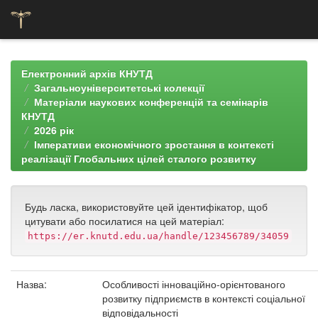
Skip
navigation
Електронний архів КНУТД
Загальноуніверситетські колекції
Матеріали наукових конференцій та семінарів
КНУТД
2026 рік
Імперативи економічного зростання в контексті
реалізації Глобальних цілей сталого розвитку
Будь ласка, використовуйте цей ідентифікатор, щоб
цитувати або посилатися на цей матеріал:
https://er.knutd.edu.ua/handle/123456789/34059
Назва:
Особливості інноваційно-орієнтованого
розвитку підприємств в контексті соціальної
відповідальності