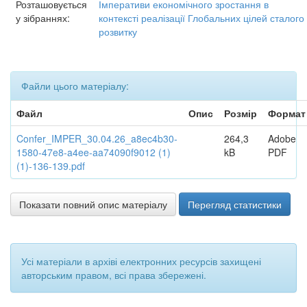
Розташовується
Імперативи економічного зростання в
у зібраннях:
контексті реалізації Глобальних цілей сталого
розвитку
Файли цього матеріалу:
Файл
Опис
Розмір
Формат
Confer_IMPER_30.04.26_a8ec4b30-
264,3
Adobe
1580-47e8-a4ee-aa74090f9012 (1)
kB
PDF
(1)-136-139.pdf
Показати повний опис матеріалу
Перегляд статистики
Усі матеріали в архіві електронних ресурсів захищені
авторським правом, всі права збережені.