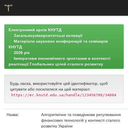
Skip
navigation
Електронний архів КНУТД
Загальноуніверситетські колекції
Матеріали наукових конференцій та семінарів
КНУТД
2026 рік
Імперативи економічного зростання в контексті
реалізації Глобальних цілей сталого розвитку
Будь ласка, використовуйте цей ідентифікатор, щоб
цитувати або посилатися на цей матеріал:
https://er.knutd.edu.ua/handle/123456789/34084
Назва:
Алгоритмічне та поведінкове регулювання
фінансових технологій у контексті сталого
розвитку України