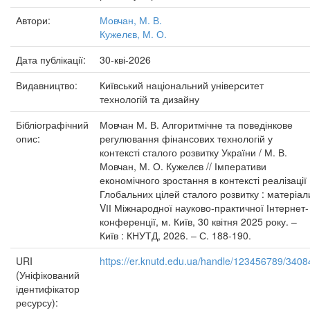
Автори:
Мовчан, М. В.
Кужелєв, М. О.
Дата публікації:
30-кві-2026
Видавництво:
Київський національний університет
технологій та дизайну
Бібліографічний
Мовчан М. В. Алгоритмічне та поведінкове
опис:
регулювання фінансових технологій у
контексті сталого розвитку України / М. В.
Мовчан, М. О. Кужелєв // Імперативи
економічного зростання в контексті реалізації
Глобальних цілей сталого розвитку : матеріал
VІІ Міжнародної науково-практичної Інтернет-
конференції, м. Київ, 30 квітня 2025 року. –
Київ : КНУТД, 2026. – С. 188-190.
URI
https://er.knutd.edu.ua/handle/123456789/3408
(Уніфікований
ідентифікатор
ресурсу):