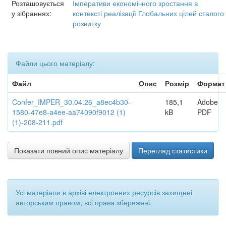
Розташовується
Імперативи економічного зростання в
у зібраннях:
контексті реалізації Глобальних цілей сталого
розвитку
Файли цього матеріалу:
Файл
Опис
Розмір
Формат
Confer_IMPER_30.04.26_a8ec4b30-
185,1
Adobe
1580-47e8-a4ee-aa74090f9012 (1)
kB
PDF
(1)-208-211.pdf
Показати повний опис матеріалу
Перегляд статистики
Усі матеріали в архіві електронних ресурсів захищені
авторським правом, всі права збережені.