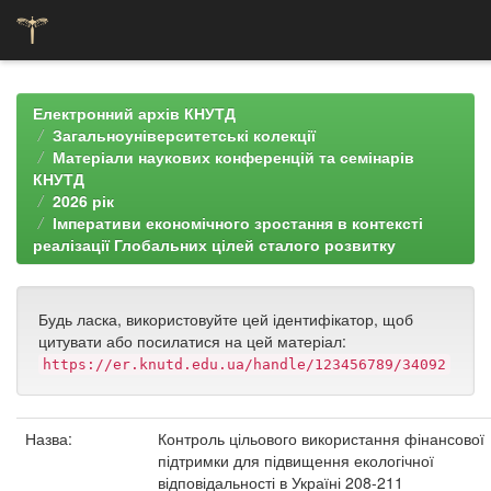
Skip
navigation
Електронний архів КНУТД
Загальноуніверситетські колекції
Матеріали наукових конференцій та семінарів
КНУТД
2026 рік
Імперативи економічного зростання в контексті
реалізації Глобальних цілей сталого розвитку
Будь ласка, використовуйте цей ідентифікатор, щоб
цитувати або посилатися на цей матеріал:
https://er.knutd.edu.ua/handle/123456789/34092
Назва:
Контроль цільового використання фінансової
підтримки для підвищення екологічної
відповідальності в Україні 208-211