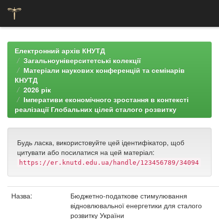
Skip
navigation
Електронний архів КНУТД
Загальноуніверситетські колекції
Матеріали наукових конференцій та семінарів
КНУТД
2026 рік
Імперативи економічного зростання в контексті
реалізації Глобальних цілей сталого розвитку
Будь ласка, використовуйте цей ідентифікатор, щоб
цитувати або посилатися на цей матеріал:
https://er.knutd.edu.ua/handle/123456789/34094
Назва:
Бюджетно-податкове стимулювання
відновлювальної енергетики для сталого
розвитку України