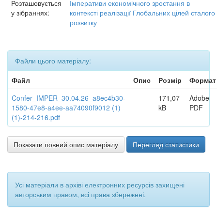
Розташовується
Імперативи економічного зростання в
у зібраннях:
контексті реалізації Глобальних цілей сталого
розвитку
Файли цього матеріалу:
Файл
Опис
Розмір
Формат
Confer_IMPER_30.04.26_a8ec4b30-
171,07
Adobe
1580-47e8-a4ee-aa74090f9012 (1)
kB
PDF
(1)-214-216.pdf
Показати повний опис матеріалу
Перегляд статистики
Усі матеріали в архіві електронних ресурсів захищені
авторським правом, всі права збережені.