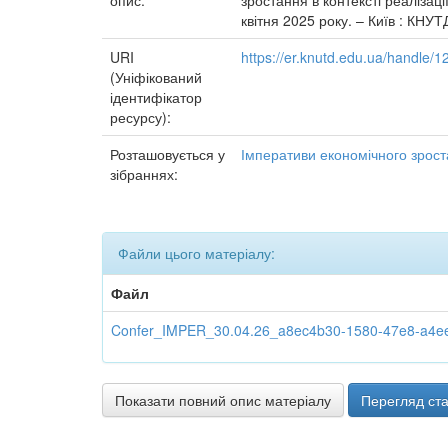
опис:
зростання в контексті реалізац
квітня 2025 року. – Київ : КНУТ
URI
https://er.knutd.edu.ua/handle
(Уніфікований
ідентифікатор
ресурсу):
Розташовується у
Імперативи економічного зроста
зібраннях:
Файли цього матеріалу:
Файл
Confer_IMPER_30.04.26_a8ec4b30-1580-47e8-a4ee-
Показати повний опис матеріалу
Перегляд ста