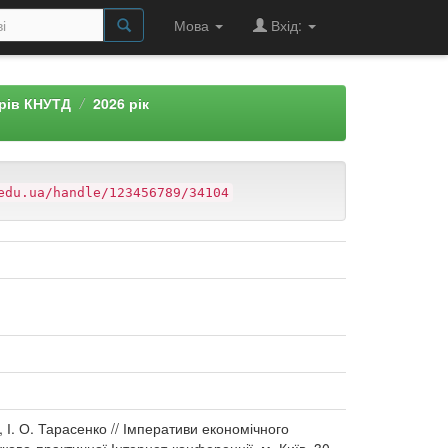
Мова
Вхід:
арів КНУТД
2026 рік
edu.ua/handle/123456789/34104
 І. О. Тарасенко // Імперативи економічного