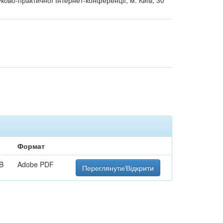
уково-практичної Інтернет-конференції, м. Київ, 30
Формат
B
Adobe PDF
Переглянути/Відкрити