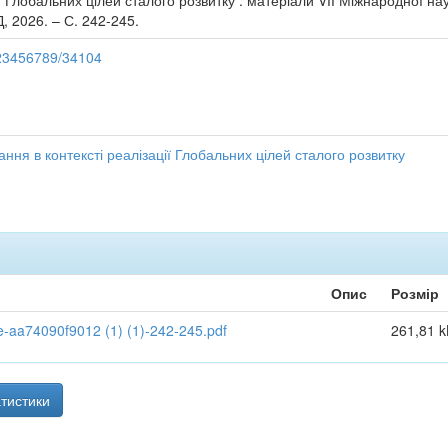
ії Глобальних цілей сталого розвитку : матеріали VІІ Міжнародної на
Д, 2026. – С. 242-245.
/123456789/34104
ння в контексті реалізації Глобальних цілей сталого розвитку
Опис
Розмір
aa74090f9012 (1) (1)-242-245.pdf
261,81 k
тистики