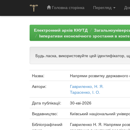
Головна сторінка
Перегляд
До
Skip
navigation
Електронний архів КНУТД
Загальноуніверси
Імперативи економічного зростання в конте
Будь ласка, використовуйте цей ідентифікатор, 
Назва:
Напрями розвитку державного ф
Автори:
Гавриленко, Н. Я.
Тарасенко, І. О.
Дата публікації:
30-кві-2026
Видавництво:
Київський національний універс
Бібліографічний
Гавриленко Н. Я. Напрями розви