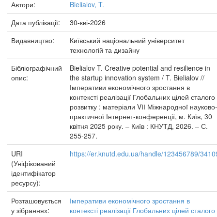
Автори:
Bielialov, T.
Дата публікації:
30-кві-2026
Видавництво:
Київський національний університет
технологій та дизайну
Бібліографічний
Bielialov T. Creative potential and resilience in
опис:
the startup innovation system / T. Bielialov //
Імперативи економічного зростання в
контексті реалізації Глобальних цілей сталого
розвитку : матеріали VІІ Міжнародної науково
практичної Інтернет-конференції, м. Київ, 30
квітня 2025 року. – Київ : КНУТД, 2026. – С.
255-257.
URI
https://er.knutd.edu.ua/handle/123456789/3410
(Уніфікований
ідентифікатор
ресурсу):
Розташовується
Імперативи економічного зростання в
у зібраннях:
контексті реалізації Глобальних цілей сталого