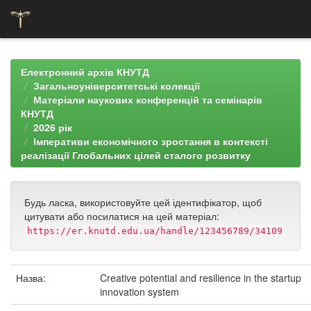
Skip
navigation
Електронний архів КНУТД
Загальноуніверситетські колекції
Матеріали наукових конференцій та семінарів
КНУТД
2026 рік
Імперативи економічного зростання в контексті
реалізації Глобальних цілей сталого розвитку
Будь ласка, використовуйте цей ідентифікатор, щоб
цитувати або посилатися на цей матеріал:
https://er.knutd.edu.ua/handle/123456789/34109
Назва:
Creative potential and resilience in the startup
innovation system