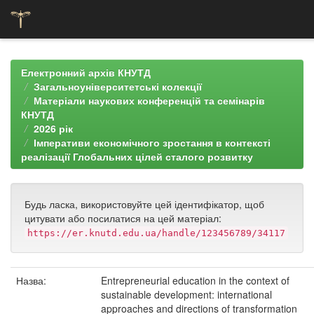
Skip
navigation
Електронний архів КНУТД
Загальноуніверситетські колекції
Матеріали наукових конференцій та семінарів
КНУТД
2026 рік
Імперативи економічного зростання в контексті
реалізації Глобальних цілей сталого розвитку
Будь ласка, використовуйте цей ідентифікатор, щоб
цитувати або посилатися на цей матеріал:
https://er.knutd.edu.ua/handle/123456789/34117
Назва:
Entrepreneurial education in the context of
sustainable development: international
approaches and directions of transformation