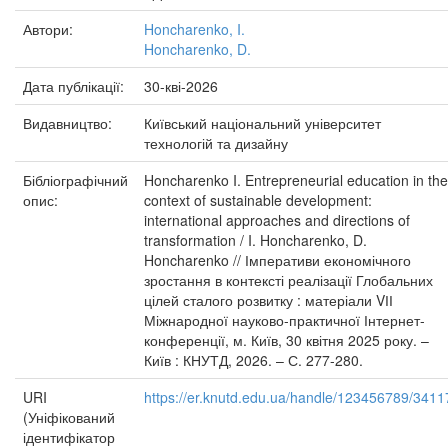
Автори:
Honcharenko, I.
Honcharenko, D.
Дата публікації:
30-кві-2026
Видавництво:
Київський національний університет
технологій та дизайну
Бібліографічний
Honcharenko I. Entrepreneurial education in the
опис:
context of sustainable development:
international approaches and directions of
transformation / I. Honcharenko, D.
Honcharenko // Імперативи економічного
зростання в контексті реалізації Глобальних
цілей сталого розвитку : матеріали VІІ
Міжнародної науково-практичної Інтернет-
конференції, м. Київ, 30 квітня 2025 року. –
Київ : КНУТД, 2026. – С. 277-280.
URI
https://er.knutd.edu.ua/handle/123456789/3411
(Уніфікований
ідентифікатор