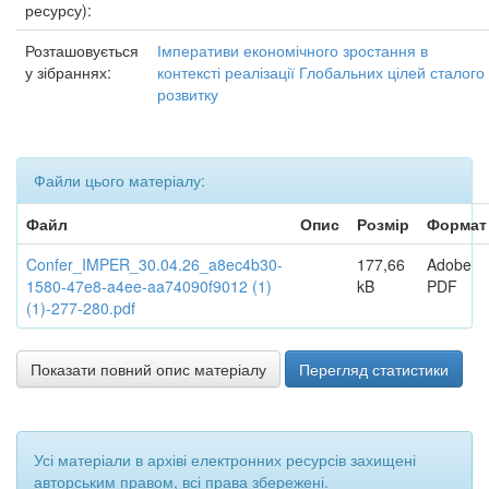
ресурсу):
Розташовується
Імперативи економічного зростання в
у зібраннях:
контексті реалізації Глобальних цілей сталого
розвитку
Файли цього матеріалу:
Файл
Опис
Розмір
Формат
Confer_IMPER_30.04.26_a8ec4b30-
177,66
Adobe
1580-47e8-a4ee-aa74090f9012 (1)
kB
PDF
(1)-277-280.pdf
Показати повний опис матеріалу
Перегляд статистики
Усі матеріали в архіві електронних ресурсів захищені
авторським правом, всі права збережені.