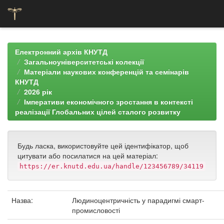
Skip
navigation
Електронний архів КНУТД
Загальноуніверситетські колекції
Матеріали наукових конференцій та семінарів
КНУТД
2026 рік
Імперативи економічного зростання в контексті
реалізації Глобальних цілей сталого розвитку
Будь ласка, використовуйте цей ідентифікатор, щоб
цитувати або посилатися на цей матеріал:
https://er.knutd.edu.ua/handle/123456789/34119
Назва:
Людиноцентричність у парадигмі смарт-
промисловості